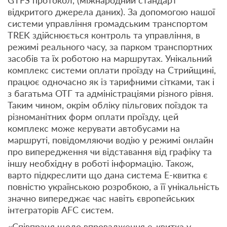
GTFS протокол, (міжнародний стандарт
відкритого джерела даних). За допомогою нашої
системи управління громадським транспортом
TREK здійснюється контроль та управління, в
режимі реального часу, за парком транспортних
засобів та їх роботою на маршрутах. Унікальний
комплекс системи оплати проїзду на Стрийщині,
працює одночасно як із тарифними сітками, так і
з багатьма ОТГ та адміністраціями різного рівня.
Таким чином, окрім обліку пільгових поїздок та
різноманітних форм оплати проїзду, цей
комплекс може керувати автобусами на
маршруті, повідомляючи водію у режимі онлайн
про випередження чи відставання від графіку та
іншу необхідну в роботі інформацію. Також,
варто підкреслити що дана система Е-квитка є
повністю українською розробкою, а її унікальність
значно випереджає час навіть європейських
інтеграторів AFC систем.
«Співпраця щодо впровадження е-квитка у