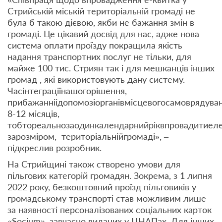
Стрийській міській територіальній громаді не
була б такою дієвою, якби не бажання змін в
громаді. Це цікавий досвід для нас, адже нова
система оплати проїзду покращила якість
надання транспортних послуг не тільки, для
майже 100 тис. Стриян так і для мешканців інших
громад , які використовують дану систему.
Часінтеграціїнашогорішення,
прибажанніідопомозіорганівмісцевогосамоврядува
8-12 місяців,
тобтореальнозаодинкалендарнийріквпровадитиел
зарозміром, територіальнійгромаді», –
підкреслив розробник.
На Стрийщині також створено умови для
пільгових категорій громадян. Зокрема, з 1 липня
2022 року, безкоштовний проїзд пільговиків у
громадському транспорті став можливим лише
за наявності персоналізованих соціальних карток
«Socium», завчасно виданих у ЦНАПах. Для інших