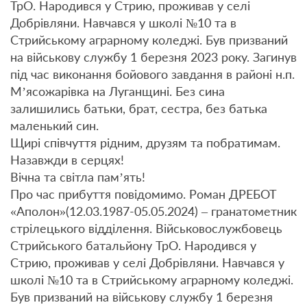
ТрО. Народився у Стрию, проживав у селі
Добрівляни. Навчався у школі №10 та в
Стрийському аграрному коледжі. Був призваний
на військову службу 1 березня 2023 року. Загинув
під час виконання бойового завдання в районі н.п.
Мʼясожарівка на Луганщині. Без сина
залишились батьки, брат, сестра, без батька
маленький син.
Щирі співчуття рідним, друзям та побратимам.
Назавжди в серцях!
Вічна та світла пам’ять!
Про час прибуття повідомимо. Роман ДРЕБОТ
«Аполон»(12.03.1987-05.05.2024) – гранатометник
стрілецького відділення. Військовослужбовець
Стрийського батальйону ТрО. Народився у
Стрию, проживав у селі Добрівляни. Навчався у
школі №10 та в Стрийському аграрному коледжі.
Був призваний на військову службу 1 березня