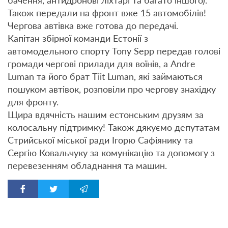
бачення, антидронові ліхтарі та багато іншого).
Також передали на фронт вже 15 автомобілів!
Чергова автівка вже готова до передачі.
Капітан збірної команди Естонії з
автомодельного спорту Тоny Sepp передав голові
громади чергові прилади для воїнів, а Andre
Luman та його брат Tiit Luman, які займаються
пошуком автівок, розповіли про чергову знахідку
для фронту.
Щира вдячність нашим естонським друзям за
колосальну підтримку! Також дякуємо депутатам
Стрийської міської ради Ігорю Сафіянику та
Сергію Ковальчуку за комунікацію та допомогу з
перевезенням обладнання та машин.