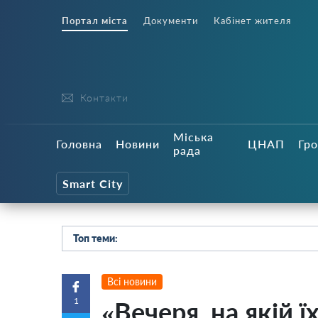
Портал міста
Документи
Кабінет жителя
Контакти
Міська
Головна
Новини
ЦНАП
Гро
рада
Smart City
Топ теми:
Всі новини
1
«Вечеря, на якій ї