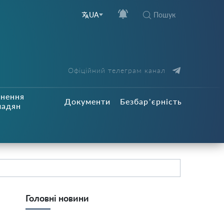
Пошук
UA
Офіційний телеграм канал
рнення
Документи
Безбар’єрність
мадян
Головні новини