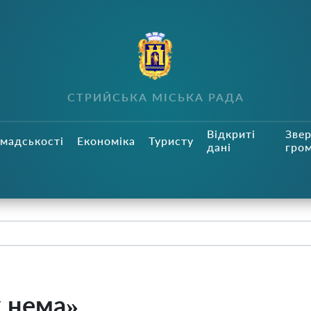
СТРИЙСЬКА МІСЬКА РАДА
Відкриті
Зве
мадськості
Економіка
Туристу
дані
гро
х нема»