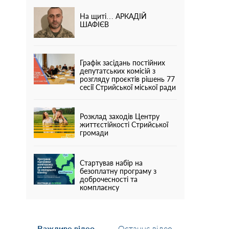
На щиті… АРКАДІЙ
ШАФІЄВ
Графік засідань постійних
депутатських комісій з
розгляду проєктів рішень 77
сесії Стрийської міської ради
Розклад заходів Центру
життєстійкості Стрийської
громади
Стартував набір на
безоплатну програму з
доброчесності та
комплаєнсу
Важливе відео
Останнє відео