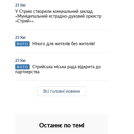
21 Кві
У Стрию створили комунальний заклад
«Муніципальний естрадно-духовий оркестр
«Стрий»».
23 Кві
Нічого для жителів без жителів!
ФОТО
23 Кві
Стрийська міська рада відкрита до
ФОТО
партнерства
Всі головні новини
Останнє по темі