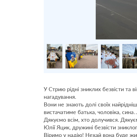
У Стрию рідні зниклих безвісти та в
нагадування.
Вони не знають долі своїх найрідні
вистачатиме батька, чоловіка, сина
Дякуємо всім, хто долучився. Дякує
Юлії Яцик, дружині безвісти зниклого
Віримо у надію! Нехай вона буде ж