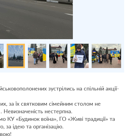
ійськовополонених зустрілись на спільній акції-
ших, за їх святковим сімейним столом не
… Невизначеність нестерпна.
мо КУ «Будинок воїна», ГО «Живі традиції» та
, за ідею та організацію.
ивою!