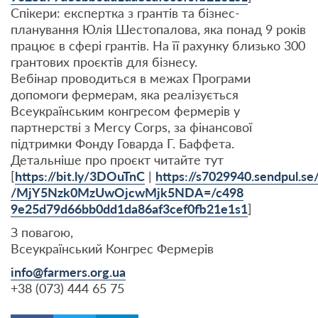
Спікери: експертка з грантів та бізнес-
планування Юлія Шестопалова, яка понад 9 років
працює в сфері грантів. На її рахунку близько 300
грантових проєктів для бізнесу.
Вебінар проводиться в межах Програми
допомоги фермерам, яка реалізується
Всеукраїнським конгресом фермерів у
партнерстві з Mercy Corps, за фінансової
підтримки Фонду Говарда Г. Баффета.
Детальніше про проєкт читайте тут
[
https://bit.ly/3DOuTnC
|
https://s7029940.sendpul.se/
/MjY5Nzk0MzUwOjcwMjk5NDA=/c498
9e25d79d66bb0dd1da86af3cef0fb2
1e1s1
]
З повагою,
Всеукраїнський Конгрес Фермерів
info@farmers.org.ua
+38 (073) 444 65 75