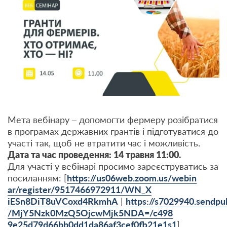
Мета вебінару – допомогти фермеру розібратися
в програмах державних грантів і підготуватися до
участі так, щоб не втратити час і можливість.
Дата та час проведення: 14 травня 11:00.
Для участі у вебінарі просимо зареєструватись за
посиланням: [
https://us06web.zoom.us/webin
ar/register/9517466972911/WN_X
iESn8DiT8uVCoxd4RkmhA
|
https://s7029940.sendpul
/MjY5Nzk0MzQ5OjcwMjk5NDA=/c498
9e25d79d66bb0dd1da86af3cef0fb2
1e1s1
]