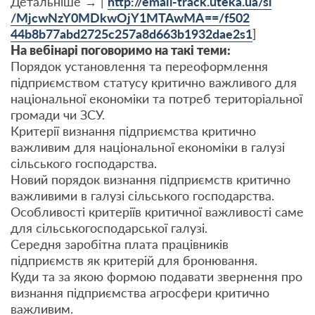
Детальніше → |
http://email-track.uteka.ua/sl
/MjcwNzY0MDkwOjY1MTAwMA==/f502
44b8b77abd2725c257a8d663b1932d
ae2s1
]
На вебінарі поговоримо на такі теми:
Порядок установлення та переоформлення
підприємством статусу критично важливого для
національної економіки та потреб територіальної
громади чи ЗСУ.
Критерії визнання підприємства критично
важливим для національної економіки в галузі
сільського господарства.
Новий порядок визнання підприємств критично
важливими в галузі сільського господарства.
Особливості критеріїв критичної важливості саме
для сільськогосподарської галузі.
Середня заробітна плата працівників
підприємств як критерій для бронювання.
Куди та за якою формою подавати звернення про
визнання підприємства агросфери критично
важливим.