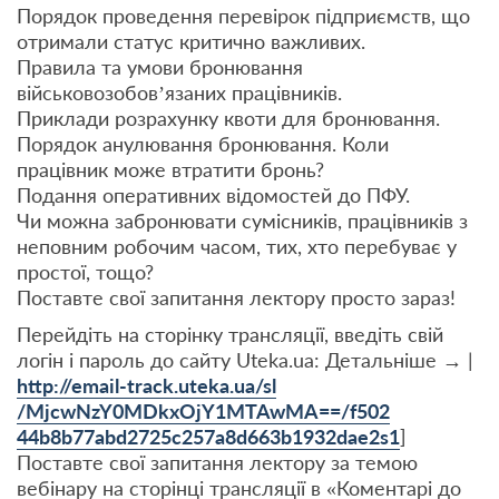
Порядок проведення перевірок підприємств, що
отримали статус критично важливих.
Правила та умови бронювання
військовозобов’язаних працівників.
Приклади розрахунку квоти для бронювання.
Порядок анулювання бронювання. Коли
працівник може втратити бронь?
Подання оперативних відомостей до ПФУ.
Чи можна забронювати сумісників, працівників з
неповним робочим часом, тих, хто перебуває у
простої, тощо?
Поставте свої запитання лектору просто зараз!
Перейдіть на сторінку трансляції, введіть свій
логін і пароль до сайту Uteka.ua: Детальніше → |
http://email-track.uteka.ua/sl
/MjcwNzY0MDkxOjY1MTAwMA==/f502
44b8b77abd2725c257a8d663b1932d
ae2s1
]
Поставте свої запитання лектору за темою
вебінару на сторінці трансляції в «Коментарі до