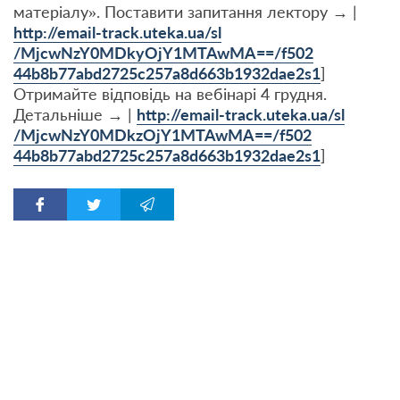
матеріалу». Поставити запитання лектору → |
http://email-track.uteka.ua/sl
/MjcwNzY0MDkyOjY1MTAwMA==/f502
44b8b77abd2725c257a8d663b1932d
ae2s1
]
Отримайте відповідь на вебінарі 4 грудня.
Детальніше → |
http://email-track.uteka.ua/sl
/MjcwNzY0MDkzOjY1MTAwMA==/f502
44b8b77abd2725c257a8d663b1932d
ae2s1
]