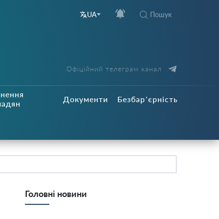
Пошук
UA
Офіційний телеграм канал
рнення
Документи
Безбар’єрність
мадян
Головні новини