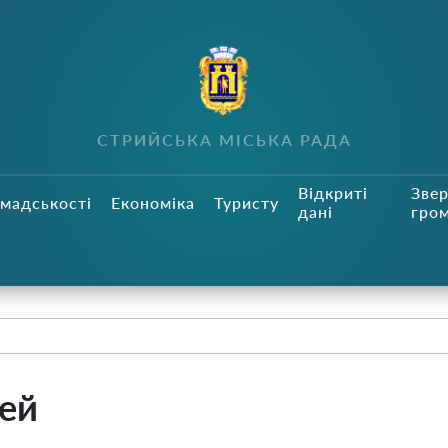
СТРИЙСЬКА МІСЬКА РАДА
Відкриті
Зве
мадськості
Економіка
Туристу
дані
гро
тей