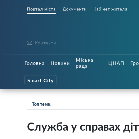
Портал міста
Документи
Кабінет жителя
Контакти
Міська
Головна
Новини
ЦНАП
Гро
рада
Smart City
Топ теми:
Служба у справах ді