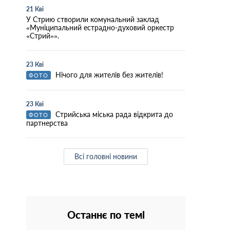
21 Кві
У Стрию створили комунальний заклад
«Муніципальний естрадно-духовий оркестр
«Стрий»».
23 Кві
Нічого для жителів без жителів!
ФОТО
23 Кві
Стрийська міська рада відкрита до
ФОТО
партнерства
Всі головні новини
Останнє по темі