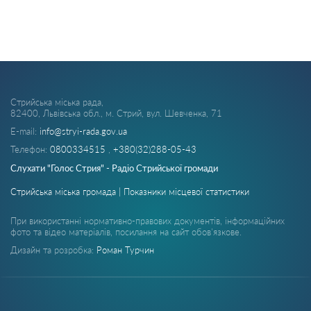
Стрийська міська рада,
82400, Львівська обл., м. Стрий, вул. Шевченка, 71
E-mail:
info@stryi-rada.gov.ua
Телефон:
0800334515
,
+380(32)288-05-43
Слухати "Голос Стрия" - Радіо Стрийської громади
Стрийська міська громада | Показники місцевої статистики
При використанні нормативно-правових документів, інформаційних
фото та відео матеріалів, посилання на сайт обов'язкове.
Дизайн та розробка:
Роман Турчин