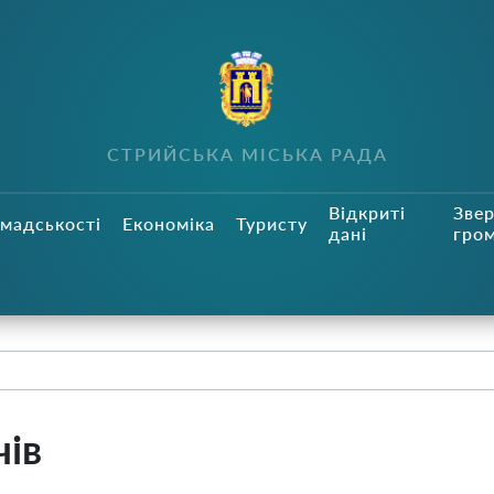
СТРИЙСЬКА МІСЬКА РАДА
Відкриті
Зве
мадськості
Економіка
Туристу
дані
гро
чів