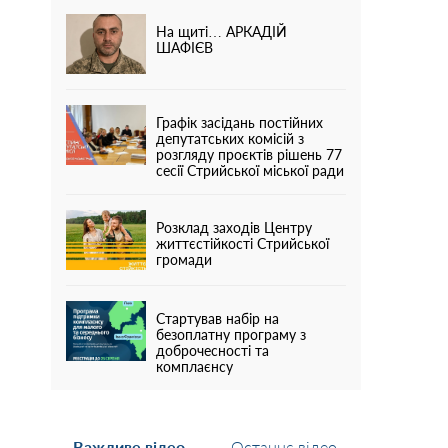
На щиті… АРКАДІЙ
ШАФІЄВ
Графік засідань постійних
депутатських комісій з
розгляду проєктів рішень 77
сесії Стрийської міської ради
Розклад заходів Центру
життєстійкості Стрийської
громади
Стартував набір на
безоплатну програму з
доброчесності та
комплаєнсу
Важливе відео
Останнє відео