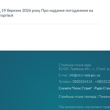
д 19 березня 2026 року Про надання погодження на
торгівлі
Стрийська міська рада,
82400, Львівська обл., м. Стрий, в
E-mail:
info@stryi-rada.gov.ua
Телефон:
0800334515
,
+380(32)
Слухати "Голос Стрия" - Радіо Стр
Стрийська міська громада | Показни
При використанні нормативно-право