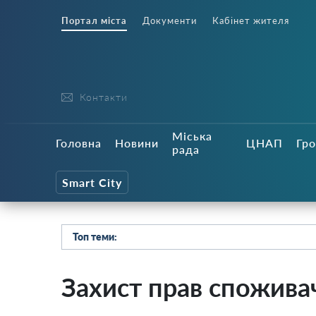
Портал міста
Документи
Кабінет жителя
Контакти
Міська
Головна
Новини
ЦНАП
Гро
рада
Smart City
Топ теми:
Захист прав спожива