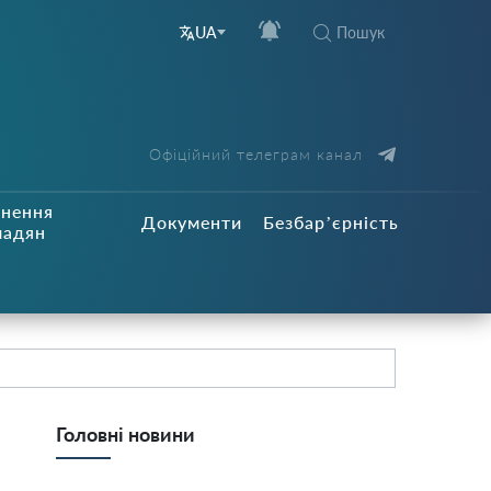
Пошук
UA
Офіційний телеграм канал
рнення
Документи
Безбар’єрність
мадян
Головні новини