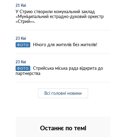
21 Кві
У Стрию створили комунальний заклад
«Муніципальний естрадно-духовий оркестр
«Стрий»».
23 Кві
Нічого для жителів без жителів!
ФОТО
23 Кві
Стрийська міська рада відкрита до
ФОТО
партнерства
Всі головні новини
Останнє по темі