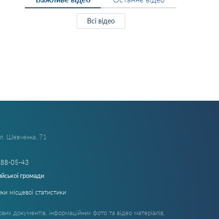
Всі відео
ул. Шевченка, 71
288-05-43
ийської громади
ки місцевої статистики
вих документів, інформаційних фото та відео матеріалів,