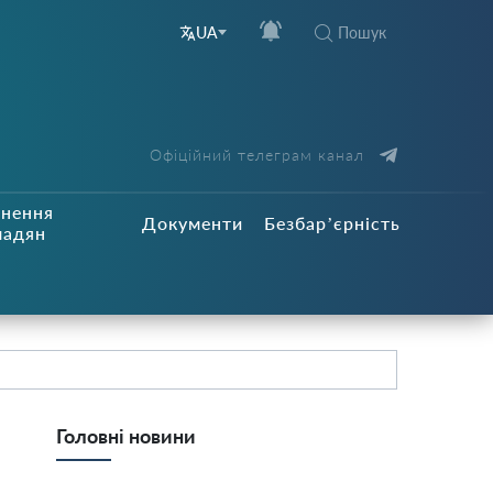
Пошук
UA
Офіційний телеграм канал
рнення
Документи
Безбар’єрність
мадян
Головні новини