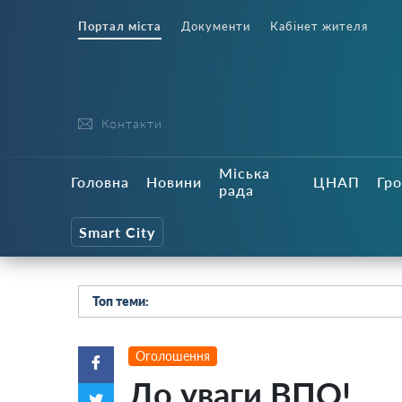
Портал міста
Документи
Кабінет жителя
Контакти
Міська
Головна
Новини
ЦНАП
Гро
рада
Smart City
Топ теми:
Оголошення
До уваги ВПО!