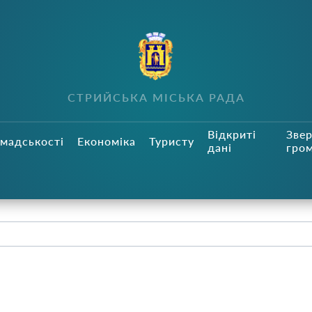
СТРИЙСЬКА МІСЬКА РАДА
Відкриті
Зве
мадськості
Економіка
Туристу
дані
гро