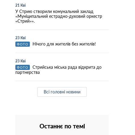
21 Кві
У Стрию створили комунальний заклад
«Муніципальний естрадно-духовий оркестр
«Стрий»».
23 Кві
Нічого для жителів без жителів!
ФОТО
23 Кві
Стрийська міська рада відкрита до
ФОТО
партнерства
Всі головні новини
Останнє по темі