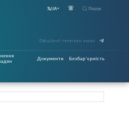
Пошук
UA
Офіційний телеграм канал
рнення
Документи
Безбар’єрність
мадян