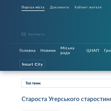
Портал міста
Документи
Кабінет жителя
Контакти
Міська
Головна
Новини
ЦНАП
Гро
рада
Smart City
Топ теми:
Староста Угерського старостин