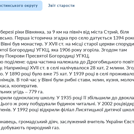
остинського округу
Звіт старости
резі ріки Вівнянка, за 9 км на північ від міста Стрий, біля
сько. Перша історична згадка про село датується 1394 рок
 Вівні був монастир. У ХVІІ ст. на місці старої церкви споруд
тої Богородиці УГКЦ, яка 1906 року згоріла. Згодом там
ву Покрови Пресвятої Богородиці УГКЦ.
ло поділене: одна частина належала до Дрогобицького повіту
. Наприкінці ХVІІ ст. в селі налічувалося 28 хат, 2 млини. Зг
. У 1890 році було вже 75 хат. У 1939 році в селі проживал
5 німців. В той час у Вівні були рибні стави, млин, кузня, моло
каса, кооператив.
ьних угідь – 779 га.
дкрили однокласну школу. У 1935 році її збільшили до двокла
 Цього ж року побудували будинок читальні. У 2002 роцівідк
упенів. У 1992 році відкрили філіал Лисятицької дитячої шко
знавець, громадський діяч, заслужений вчитель України Євст
 добувають природний газ.