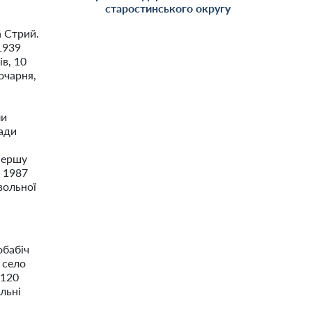
старостинського округу
а Стрий.
 1939
ів, 10
очарня,
ли
мади
 Першу
У 1987
вольної
обабіч
 село
1120
альні
,