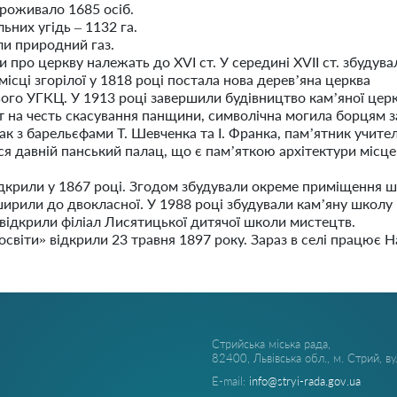
проживало 1685 осіб.
ьних угідь – 1132 га.
ли природний газ.
 про церкву належать до ХVІ ст. У середині ХVІІ ст. збудува
місці згорілої у 1818 році постала нова дерев’яна церква
ого УГКЦ. У 1913 році завершили будівництво кам’яної церк
ст на честь скасування панщини, символічна могила борцям 
ак з барельєфами Т. Шевченка та І. Франка, пам’ятник учител
ся давній панський палац, що є пам’яткою архітектури місц
дкрили у 1867 році. Згодом збудували окреме приміщення ш
ирили до двокласної. У 1988 році збудували кам’яну школу І-
і відкрили філіал Лисятицької дитячої школи мистецтв.
віти» відкрили 23 травня 1897 року. Зараз в селі працює 
Стрийська міська рада,
82400, Львівська обл., м. Стрий, в
E-mail:
info@stryi-rada.gov.ua