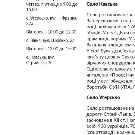
Село Кавське
четвер, п’ятниця з 9.00 до
15.00
Село розташоване за 3
с. Угерсько, вул. І. Франка,
За переказами, село з
37а
році налічувалося 176
Вівторок з 10.00 до 12.30
німців. У селі діяли 
крамниця, корчма. У 2
с. Вівня, вул. Шкільна, 2а
Загальна площа земел
Вівторок з 13.00 до 15.00
У селі була дере’вяна
кам’яну церкву Свято
с. Кавське, вул.
віруючих спорудили 
Стрийська, 5
Однокласну школу в се
читальню «Просвіти» 
році у селі збудувал
боротьби ОУН-УПА. П
Село Угерсько
Село розташоване на б
дороги Стрий-Львів. 
засноване в ХІІ ст. На
осіб: 930 українців, 7
(спиртзавод), крамниц