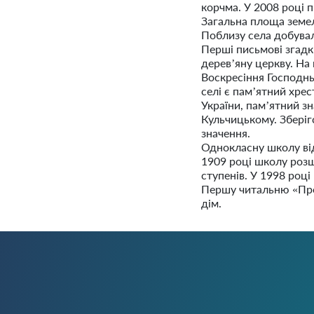
корчма. У 2008 році 
Загальна площа земел
Поблизу села добува
Перші письмові згадки
дерев’яну церкву. На 
Воскресіння Господнь
селі є пам’ятний хре
України, пам’ятний зн
Кульчицькому. Зберіг
значення.
Однокласну школу ві
1909 році школу розш
ступенів. У 1998 роц
Першу читальню «Прос
дім.