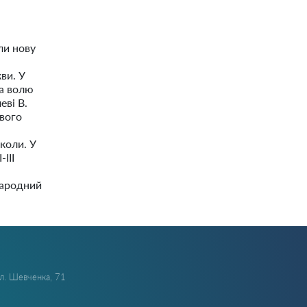
ли нову
ви. У
за волю
еві В.
евого
коли. У
ІІІ
Народний
ул. Шевченка, 71