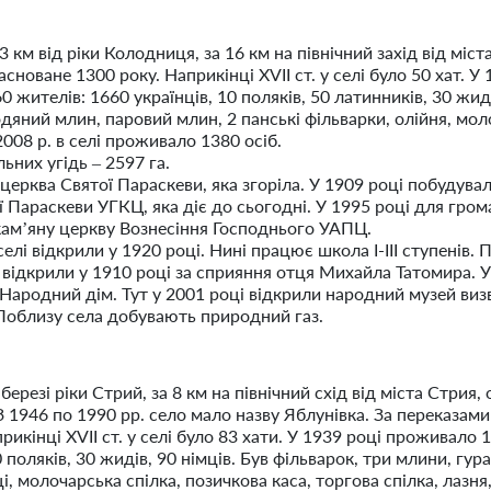
 км від ріки Колодниця, за 16 км на північний захід від міст
асноване 1300 року. Наприкінці ХVІІ ст. у селі було 50 хат. У
0 жителів: 1660 українців, 10 поляків, 50 латинників, 30 жид
водяний млин, паровий млин, 2 панські фільварки, олійня, мол
008 р. в селі проживало 1380 осіб.
ьних угідь – 2597 га.
 церква Святої Параскеви, яка згоріла. У 1909 році побудува
ї Параскеви УГКЦ, яка діє до сьогодні. У 1995 році для гро
кам’яну церкву Вознесіння Господнього УАПЦ.
лі відкрили у 1920 році. Нині працює школа І-ІІІ ступенів.
відкрили у 1910 році за сприяння отця Михайла Татомира. 
и Народний дім. Тут у 2001 році відкрили народний музей виз
облизу села добувають природний газ.
ерезі ріки Стрий, за 8 км на північний схід від міста Стрия, 
З 1946 по 1990 рр. село мало назву Яблунівка. За переказами
прикінці ХVІІ ст. у селі було 83 хати. У 1939 році проживало 
0 поляків, 30 жидів, 90 німців. Був фільварок, три млини, гур
і, молочарська спілка, позичкова каса, торгова спілка, лазня