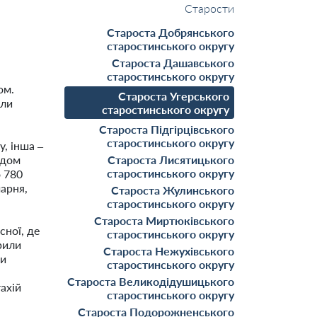
Старости
Староста Добрянського
старостинського округу
Староста Дашавського
старостинського округу
ом.
Староста Угерського
или
старостинського округу
Староста Підгірцівського
старостинського округу
, інша –
одом
Староста Лисятицького
старостинського округу
о 780
чарня,
Староста Жулинського
старостинського округу
Староста Миртюківського
сної, де
старостинського округу
рили
Староста Нежухівського
ли
старостинського округу
Староста Великодідушицького
ахій
старостинського округу
Староста Подорожненського