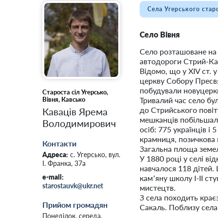
Села Угерського стар
Село Вівня
Село розташоване на бе
автодороги Стрий-Кав
Відомо, що у ХІV ст. у
церкву Собору Пресвя
побудували новуцерк
Староста сіл Угерсько,
Вівня, Кавсько
Тривалий час село бу
до Стрийського повіту
Каваців Ярема
мешканців побільшало
Володимирович
осіб: 775 українців і 
крамниця, позичкова 
Контакти
Загальна площа земел
Адреса:
с. Угерсько, вул.
У 1880 році у селі ві
І. Франка, 37а
навчалося 118 дітей.
e-mail:
кам’яну школу І-ІІ ст
starostauvk@ukr.net
мистецтв.
З села походить крає
Прийом громадян
Сакаль. Поблизу села
Понеділок, середа,