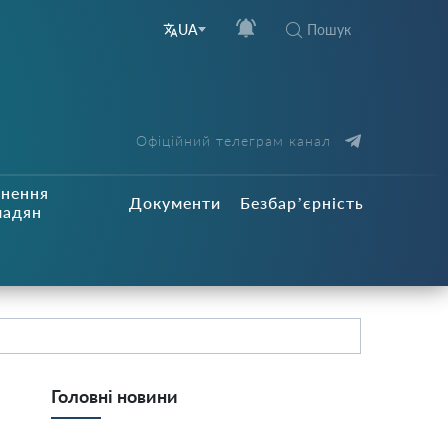
Пошук
UA
Офіційний телеграм канал
рнення
Документи
Безбар’єрність
мадян
Головні новини