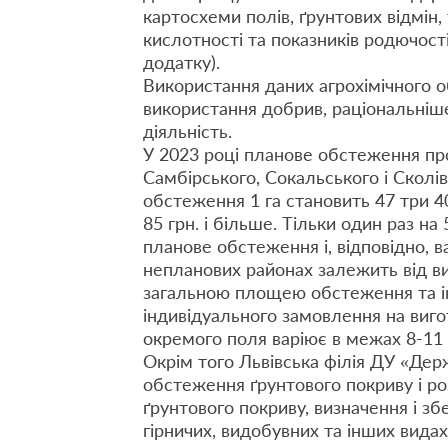
картосхеми полів, ґрунтових відмін
кислотності та показників родючост
додатку).
Використання даних агрохімічного 
використання добрив, раціональніш
діяльність.
У 2023 році планове обстеження про
Самбірського, Сокальського i Сколів
обстеження 1 га становить 47 три 4
85 грн. i більше. Тільки один раз на
планове обстеження i, відповідно, в
непланових районах залежить від вит
загальною площею обстеження та ін
індивідуального замовлення на виго
окремого поля варіює в межах 8-11 т
Окрім того Львівська філія ДУ «Де
обстеження ґрунтового покриву i роз
ґрунтового покриву, визначення i з
гірничих, видобувних та інших вида