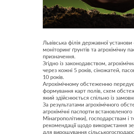
Львівська філія державної установи 
моніторинг ґрунтів та агрохімічну 
призначення.
Згідно із законодавством, агрохіміч
через кожні 5 років, сіножатей, пас
10 років.
Агрохімічному обстеженню передує 
формування карт полів, схем обсте
який здійснюється спільно із замов
За результатами агрохімічного обс
агрохімічні паспорти встановленого
Мінагрополітики), господарствам i
рекомендації щодо використання зе
для вирощування сільськогосподарс