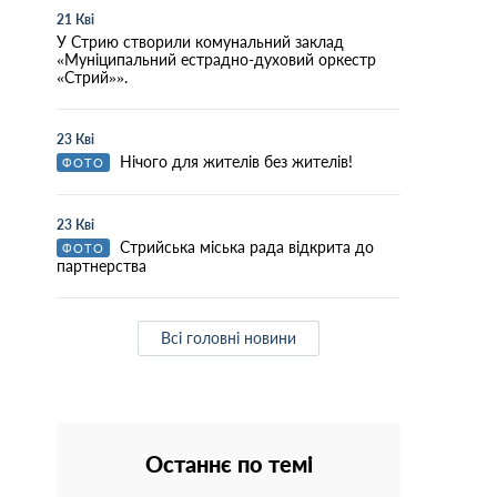
21 Кві
У Стрию створили комунальний заклад
«Муніципальний естрадно-духовий оркестр
«Стрий»».
23 Кві
Нічого для жителів без жителів!
ФОТО
23 Кві
Стрийська міська рада відкрита до
ФОТО
партнерства
Всі головні новини
Останнє по темі