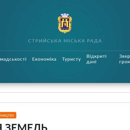
СТРИЙСЬКА МІСЬКА РАДА
Відкриті
Зве
мадськості
Економіка
Туристу
дані
гро
мництво
 ЗЕМЕЛЬ