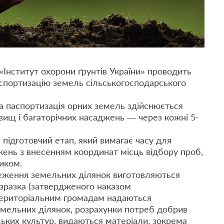
«Інститут охорони ґрунтів України» проводить
паспортизацію земель сільськогосподарського
на паспортизація орних земель здійснюється
овищ i багаторічних насаджень — через кожні 5-
підготовчий етап, який вимагає часу для
жень з внесенням координат місць відбору проб,
ником.
теження земельних ділянок виготовляються
 зразка (затвердженого наказом
 територіальним громадам надаються
мельних ділянок, розрахунки потреб добрив
ьких культур, видаються матеріали, зокрема