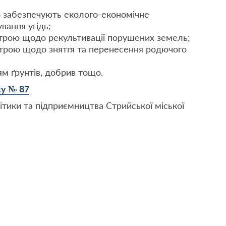
о забезпечують еколого-економічне
вання угідь;
трою щодо рекультивації порушених земель;
строю щодо знятгя та перенесення родючого
ям ґрунтів, добрив тощо.
ку № 87
ітики та підприємництва Стрийської міської