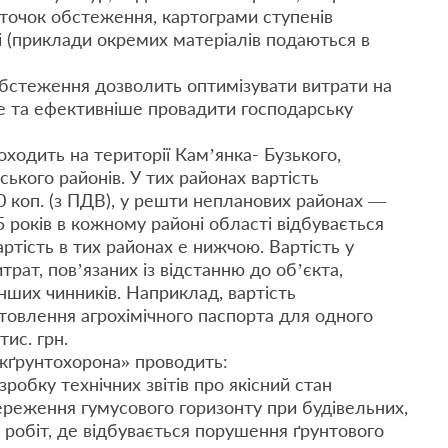
, точок обстеження, картограми ступенів
і (приклади окремих матеріалів подаються в
обстеження дозволить оптимізувати витрати на
е та ефективніше провадити господарську
ходить на території Кам’янка- Бузького,
ського районів. У тих районах вартість
0 коп. (з ПДВ), у решти непланових районах —
 5 років в кожному районі області відбувається
артість в тих районах е нижчою. Вартість у
рат, пов’язаних із відстанню до об’єкта,
ших чинників. Наприклад, вартість
товлення агрохімічного паспорта для одного
ис. грн.
ржґрунтохорона» проводить:
робку технічних звітів про якісний стан
береження гумусового горизонту при будівельних,
х робіт, де відбувається порушення ґрунтового