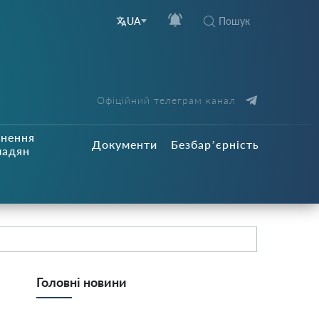
Пошук
UA
Офіційний телеграм канал
рнення
Документи
Безбар’єрність
мадян
Головні новини