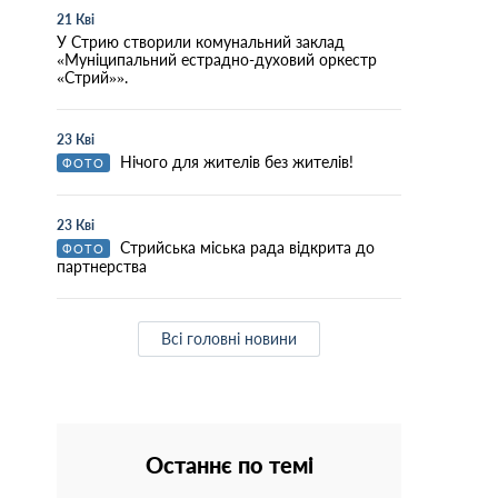
21 Кві
У Стрию створили комунальний заклад
«Муніципальний естрадно-духовий оркестр
«Стрий»».
23 Кві
Нічого для жителів без жителів!
ФОТО
23 Кві
Стрийська міська рада відкрита до
ФОТО
партнерства
Всі головні новини
Останнє по темі