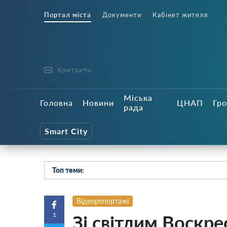
Портал міста
Документи
Кабінет жителя
Контакти
Міська
Головна
Новини
ЦНАП
Гро
рада
Smart City
Топ теми:
Відеорепортажі
1
Зі світлим Воскре