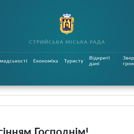
СТРИЙСЬКА МІСЬКА РАДА
Відкриті
Зве
мадськості
Економіка
Туристу
дані
гро
сінням Господнім!