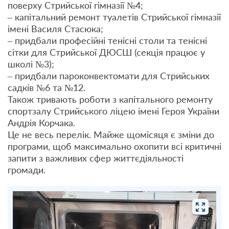
поверху Стрийської гімназії №4;
– капітальний ремонт туалетів Стрийської гімназії
імені Василя Стасюка;
– придбали професійні тенісні столи та тенісні
сітки для Стрийської ДЮСШ (секція працює у
школі №3);
– придбали пароконвектомати для Стрийських
садків №6 та №12.
Також тривають роботи з капітального ремонту
спортзалу Стрийського ліцею імені Героя України
Андрія Корчака.
Це не весь перелік. Майже щомісяця є зміни до
програми, щоб максимально охопити всі критичні
запити з важливих сфер життєдіяльності
громади.