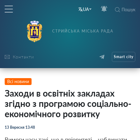
UA
Пошук
СТРИЙСЬКА МІСЬКА РАДА
Контакти
Smart city
Всі новини
Заходи в освітніх закладах
згідно з програмою соціально-
економічного розвитку
13 Вересня 13:48
Вимоги часу такі, що в пріоритеті – наближати