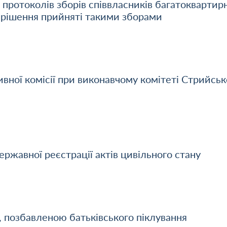
протоколів зборів співвласників багатоквартир
 рішення прийняті такими зборами
вної комісії при виконавчому комітеті Стрийськ
ржавної реєстрації актів цивільного стану
 позбавленою батьківського піклування