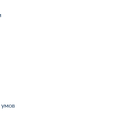
и
 умов