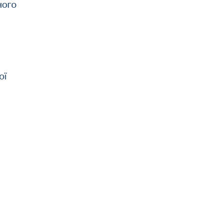
ного
ої