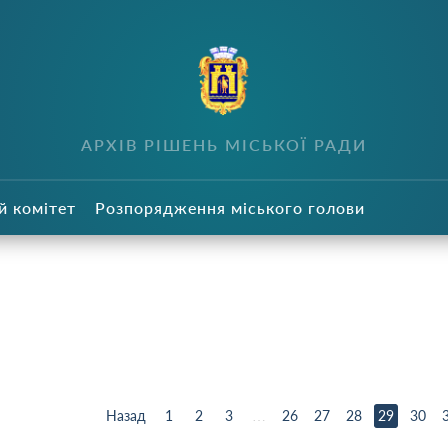
в
АРХІВ РІШЕНЬ МІСЬКОЇ РАДИ
й комітет
Розпорядження міського голови
Назад
1
2
3
…
26
27
28
29
30