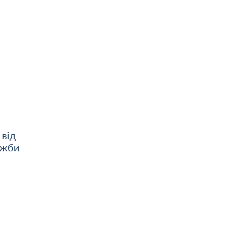
 від
ужби