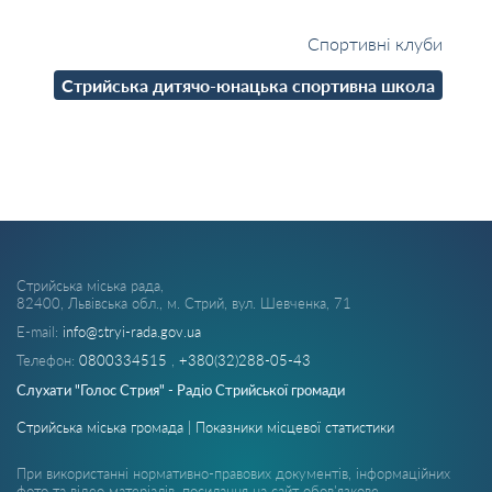
СТРИЙСЬКОЇ МІСЬКОЇ РАДИ
Спортивні клуби
Стрийська дитячо-юнацька спортивна школа
Стрийська міська рада,
82400, Львівська обл., м. Стрий, вул. Шевченка, 71
E-mail:
info@stryi-rada.gov.ua
Телефон:
0800334515
,
+380(32)288-05-43
Слухати "Голос Стрия" - Радіо Стрийської громади
Стрийська міська громада | Показники місцевої статистики
При використанні нормативно-правових документів, інформаційних
фото та відео матеріалів, посилання на сайт обов'язкове.