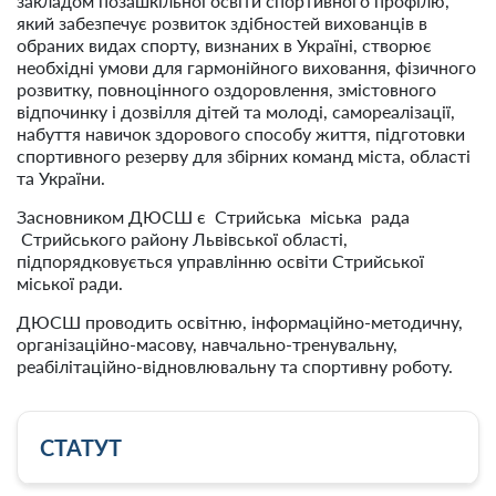
закладом позашкільної освіти спортивного профілю,
який забезпечує розвиток здібностей вихованців в
обраних видах спорту, визнаних в Україні, створює
необхідні умови для гармонійного виховання, фізичного
розвитку, повноцінного оздоровлення, змістовного
відпочинку і дозвілля дітей та молоді, самореалізації,
набуття навичок здорового способу життя, підготовки
спортивного резерву для збірних команд міста, області
та України.
Засновником ДЮСШ є Стрийська міська рада
Стрийського району Львівської області,
підпорядковується управлінню освіти Стрийської
міської ради.
ДЮСШ проводить освітню, інформаційно-методичну,
організаційно-масову, навчально-тренувальну,
реабілітаційно-відновлювальну та спортивну роботу.
СТАТУТ
СТАТУТ ДИТЯЧО-ЮНАЦЬКА СПОРТИВНА ШКОЛА