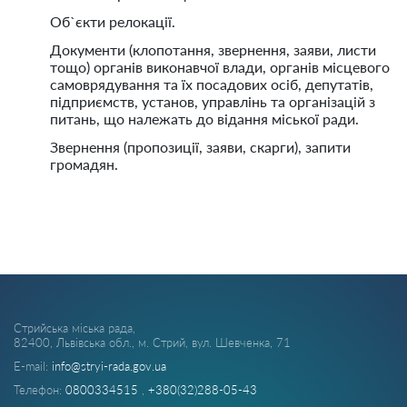
Об`єкти релокації.
Документи (клопотання, звернення, заяви, листи
тощо) органів виконавчої влади, органів місцевого
самоврядування та їх посадових осіб, депутатів,
підприємств, установ, управлінь та організацій з
питань, що належать до відання міської ради.
Звернення (пропозиції, заяви, скарги), запити
громадян.
Стрийська міська рада,
82400, Львівська обл., м. Стрий, вул. Шевченка, 71
E-mail:
info@stryi-rada.gov.ua
Телефон:
0800334515
,
+380(32)288-05-43