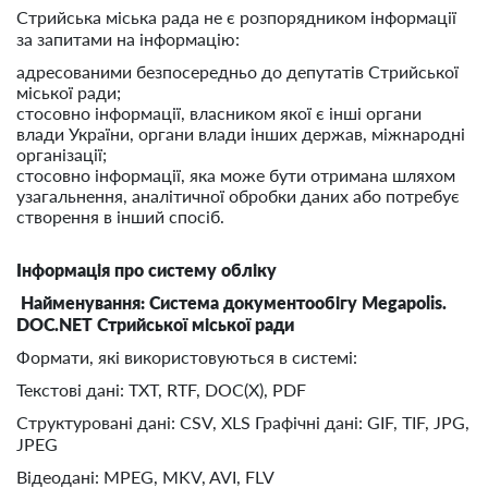
Стрийська міська рада не є розпорядником інформації
за запитами на інформацію:
адресованими безпосередньо до депутатів Стрийської
міської ради;
стосовно інформації, власником якої є інші органи
влади України, органи влади інших держав, міжнародні
організації;
стосовно інформації, яка може бути отримана шляхом
узагальнення, аналітичної обробки даних або потребує
створення в інший спосіб.
Інформація про систему обліку
Найменування:
Система документообігу
Megapolis
.
DOC
.
NET
Стрийської міської ради
Формати, які використовуються в системі:
Текстові дані: TXT, RTF, DOC(Х), PDF
Структуровані дані: CSV, XLS Графічні дані: GIF, TIF, JPG,
JPEG
Відеодані: MPEG, MKV, AVI, FLV