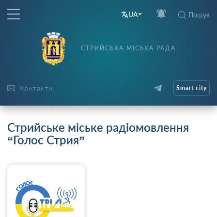
UA
Пошук
СТРИЙСЬКА МІСЬКА РАДА
Контакти
Smart city
Стрийське міське радіомовлення
“Голос Стрия”