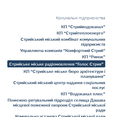
Комунальні підприємства
КП “Стрийводоканал”
КП “Стрийтеплоенерго”
Стрийський міський комбінат комунальних
підприємств
Управляюча компанія “Комфортний Стрий”
КП “Ринок”
Стрийське міське радіомовлення “Голос Стрия”
КП “Стрийське міське бюро архітектури і
планування”
Стрийський міський центр надання соціальних
послуг
КП “Водоканал плюс”
Пожежно-рятувальний підрозділ селища Дашава
місцевої пожежної охорони Стрийської міської
ради
Комунальна установа Стрийської міської ради