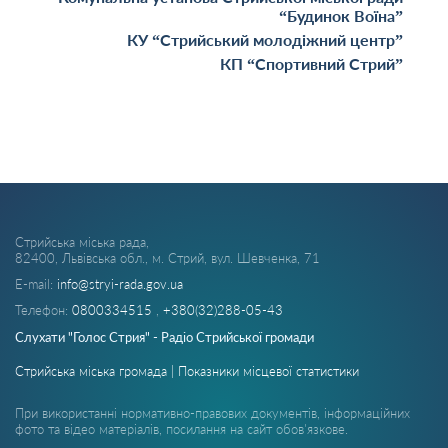
“Будинок Воїна”
КУ “Стрийський молодіжний центр”
КП “Спортивний Стрий”
Стрийська міська рада,
82400, Львівська обл., м. Стрий, вул. Шевченка, 71
E-mail:
info@stryi-rada.gov.ua
Телефон:
0800334515
,
+380(32)288-05-43
Слухати "Голос Стрия" - Радіо Стрийської громади
Стрийська міська громада | Показники місцевої статистики
При використанні нормативно-правових документів, інформаційних
фото та відео матеріалів, посилання на сайт обов'язкове.