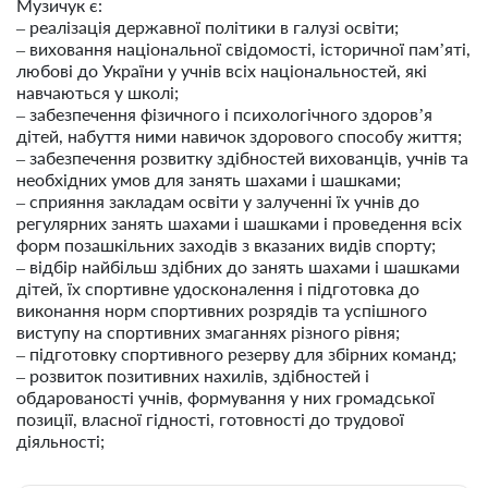
Музичук є:
– реалізація державної політики в галузі освіти;
– виховання національної свідомості, історичної пам’яті,
любові до України у учнів всіх національностей, які
навчаються у школі;
– забезпечення фізичного і психологічного здоров’я
дітей, набуття ними навичок здорового способу життя;
– забезпечення розвитку здібностей вихованців, учнів та
необхідних умов для занять шахами і шашками;
– сприяння закладам освіти у залученні їх учнів до
регулярних занять шахами і шашками і проведення всіх
форм позашкільних заходів з вказаних видів спорту;
– відбір найбільш здібних до занять шахами і шашками
дітей, їх спортивне удосконалення і підготовка до
виконання норм спортивних розрядів та успішного
виступу на спортивних змаганнях різного рівня;
– підготовку спортивного резерву для збірних команд;
– розвиток позитивних нахилів, здібностей і
обдарованості учнів, формування у них громадської
позиції, власної гідності, готовності до трудової
діяльності;