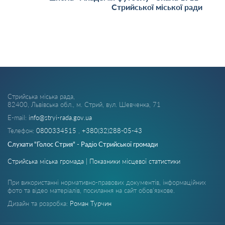
Стрийської міської ради
Стрийська міська рада,
82400, Львівська обл., м. Стрий, вул. Шевченка, 71
E-mail:
info@stryi-rada.gov.ua
Телефон:
0800334515
,
+380(32)288-05-43
Слухати "Голос Стрия" - Радіо Стрийської громади
Стрийська міська громада | Показники місцевої статистики
При використанні нормативно-правових документів, інформаційних
фото та відео матеріалів, посилання на сайт обов'язкове.
Дизайн та розробка:
Роман Турчин