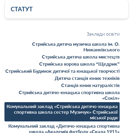
СТАТУТ
СТАТУТ комунального закладу «Стрийська дитячо-
юнацька спортивна школа сестер Музичук»
Стрийської міської ради
Заклади освіти
Стрийська дитяча музична школа ім. О.
Нижанківського
Стрийська дитяча школа мистецтв
Стрийська хорова школа “Щедрик”
Стрийський Будинок дитячої та юнацької творчості
Дитяча станція юних техніків
Станція юних натуралістів
Стрийська дитячо-юнацька спортивна школа
«Сокіл»
Комунальний заклад «Стрийська дитячо-юнацька
спортивна школа сестер Музичук» Стрийської
міської ради
Комунальний заклад «Дитячо-юнацька спортивна
школа «Академія футболу «Скала 1911»