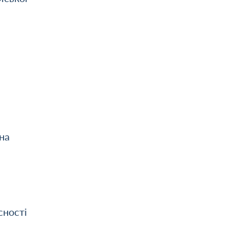
на
сності