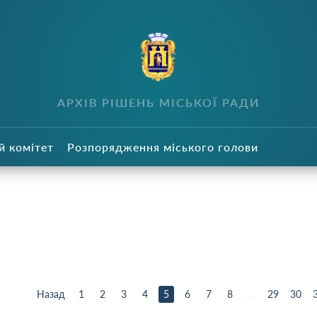
в
АРХІВ РІШЕНЬ МІСЬКОЇ РАДИ
й комітет
Розпорядження міського голови
Назад
1
2
3
4
5
6
7
8
…
29
30