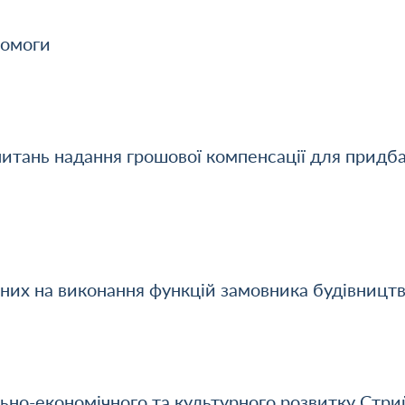
помоги
 питань надання грошової компенсації для придб
них на виконання функцій замовника будівницт
ьно-економічного та культурного розвитку Стри