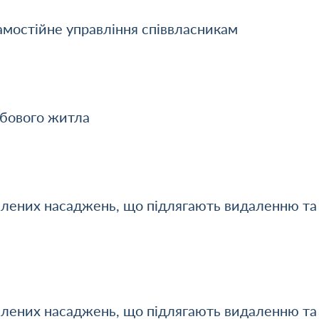
амостійне управління співвласникам
жбового житла
елених насаджень, що підлягають видаленню та
елених насаджень, що підлягають видаленню та