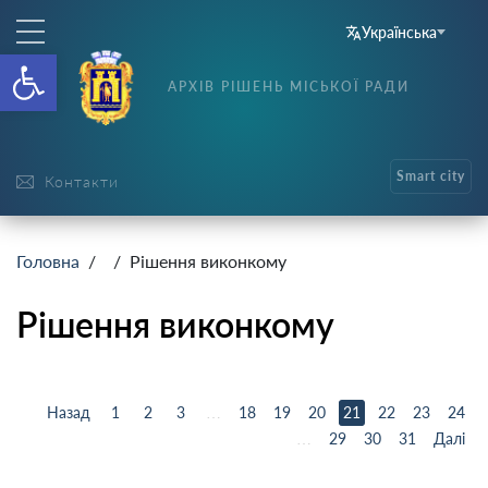
Українська
Відкрити Панель інструменті
АРХІВ РІШЕНЬ МІСЬКОЇ РАДИ
Smart city
Контакти
Головна
/
/ Рішення виконкому
Рішення виконкому
Назад
1
2
3
…
18
19
20
21
22
23
24
…
29
30
31
Далі