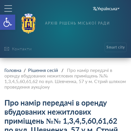
Українська
Відкрити Панель інструменті
АРХІВ РІШЕНЬ МІСЬКОЇ РАДИ
Smart city
Контакти
Головна
/
Рішення сесій
/
Про намір передачі в
оренду вбудованих нежитлових приміщень №№
1,3,4,5,60,61,62 по вул. Шевченка, 57 у м. Стрий шляхом
проведення аукціону
Про намір передачі в оренду
вбудованих нежитлових
приміщень №№ 1,3,4,5,60,61,62
по вул. Шевченка, 57 у м. Стрий