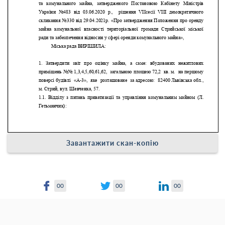
Завантажити скан-копію
00
00
00