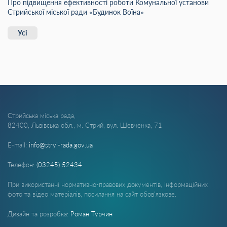
Про підвищення ефективності роботи Комунальної установи
Стрийської міської ради «Будинок Воїна»
Усі
Стрийська міська рада,
82400, Львівська обл., м. Стрий, вул. Шевченка, 71
E-mail:
info@stryi-rada.gov.ua
Телефон:
(03245) 52434
При використанні нормативно-правових документів, інформаційних
фото та відео матеріалів, посилання на сайт обов'язкове.
Дизайн та розробка:
Роман Турчин