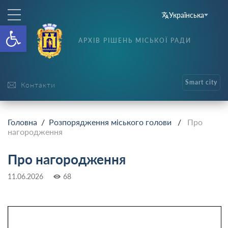
Українська
Відкрити Панель інструменті
АРХІВ РІШЕНЬ МІСЬКОЇ РАДИ
Smart city
Контакти
Головна
/
Розпорядження міського голови
/
Про
нагородження
Про нагородження
11.06.2026
68