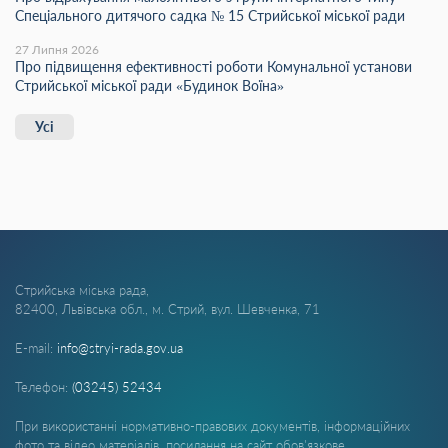
Спеціального дитячого садка № 15 Стрийської міської ради
27 Липня 2026
Про підвищення ефективності роботи Комунальної установи
Стрийської міської ради «Будинок Воїна»
Усі
Стрийська міська рада,
82400, Львівська обл., м. Стрий, вул. Шевченка, 71
E-mail:
info@stryi-rada.gov.ua
Телефон:
(03245) 52434
При використанні нормативно-правових документів, інформаційних
фото та відео матеріалів, посилання на сайт обов'язкове.