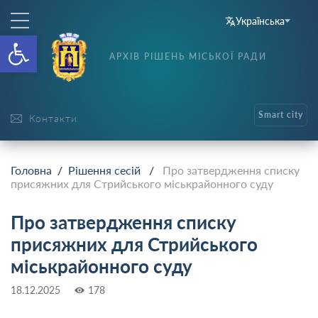
Українська
Відкрити Панель інструменті
АРХІВ РІШЕНЬ МІСЬКОЇ РАДИ
Smart city
Контакти
Головна
/
Рішення сесій
/
Про затвердження списку
присяжних для Стрийського міськрайонного суду
Про затвердження списку
присяжних для Стрийського
міськрайонного суду
18.12.2025
178