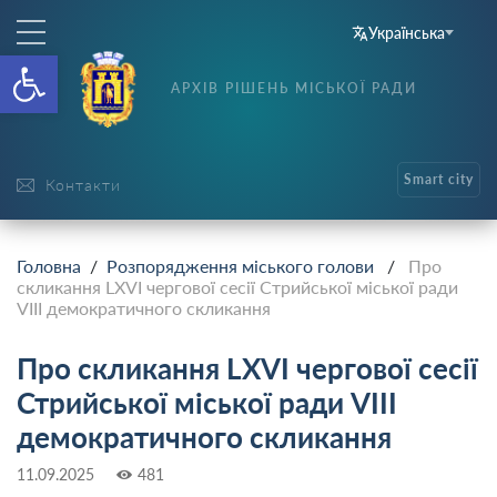
Українська
Відкрити Панель інструменті
АРХІВ РІШЕНЬ МІСЬКОЇ РАДИ
Smart city
Контакти
Головна
/
Розпорядження міського голови
/
Про
скликання LХVI чергової сесії Стрийської міської ради
VIII демократичного скликання
Про скликання LХVI чергової сесії
Стрийської міської ради VIII
демократичного скликання
11.09.2025
481