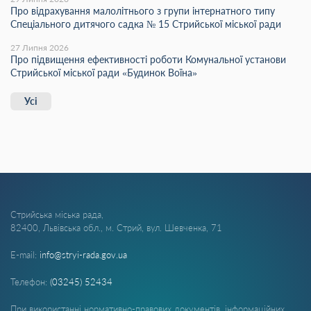
Про відрахування малолітнього з групи інтернатного типу
Спеціального дитячого садка № 15 Стрийської міської ради
27 Липня 2026
Про підвищення ефективності роботи Комунальної установи
Стрийської міської ради «Будинок Воїна»
Усі
Стрийська міська рада,
82400, Львівська обл., м. Стрий, вул. Шевченка, 71
E-mail:
info@stryi-rada.gov.ua
Телефон:
(03245) 52434
При використанні нормативно-правових документів, інформаційних