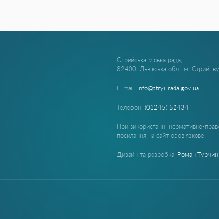
Стрийська міська рада,
82400, Львівська обл., м. Стрий, в
E-mail:
info@stryi-rada.gov.ua
Телефон:
(03245) 52434
При використанні нормативно-право
посилання на сайт обов'язкове.
Дизайн та розробка:
Роман Турчин