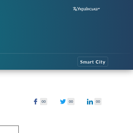
Українська
Smart City
00
00
00