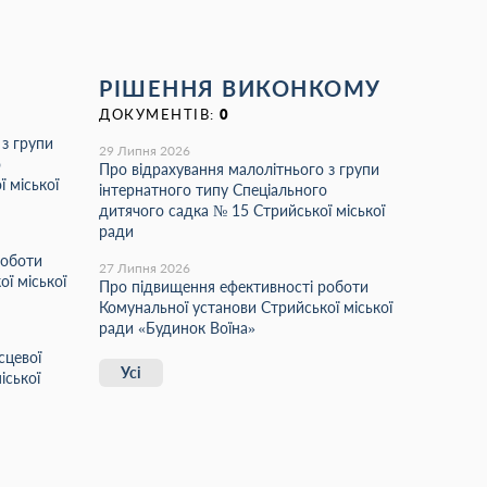
РІШЕННЯ ВИКОНКОМУ
ДОКУМЕНТІВ:
0
 з групи
29 Липня 2026
о
Про відрахування малолітнього з групи
 міської
інтернатного типу Спеціального
дитячого садка № 15 Стрийської міської
ради
роботи
27 Липня 2026
ї міської
Про підвищення ефективності роботи
Комунальної установи Стрийської міської
ради «Будинок Воїна»
сцевої
Усі
іської