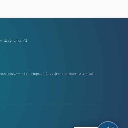
ул. Шевченка, 71
вих документів, інформаційних фото та відео матеріалів,