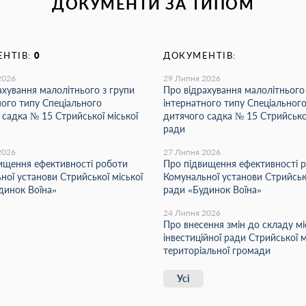
ДОКУМЕНТИ ЗА ТИПОМ
НТІВ:
0
ДОКУМЕНТІВ:
2026
29 Липня 2026
ахування малолітнього з групи
Про відрахування малолітнього
ного типу Спеціального
інтернатного типу Спеціальног
 садка № 15 Стрийської міської
дитячого садка № 15 Стрийської
ради
2026
27 Липня 2026
ищення ефективності роботи
Про підвищення ефективності 
ної установи Стрийської міської
Комунальної установи Стрийсько
динок Воїна»
ради «Будинок Воїна»
24 Липня 2026
Про внесення змін до складу мі
інвестиційної ради Стрийської м
територіальної громади
Усі