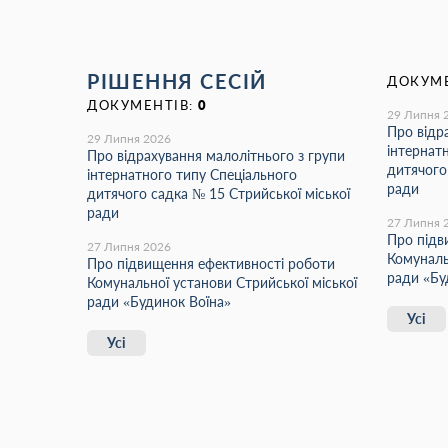
РІШЕННЯ СЕСІЙ
ДОКУМЕ
ДОКУМЕНТІВ:
0
29 Липня 
Про відр
29 Липня 2026
інтернат
Про відрахування малолітнього з групи
дитячого
інтернатного типу Спеціального
ради
дитячого садка № 15 Стрийської міської
ради
27 Липня 
Про підв
27 Липня 2026
Комуналь
Про підвищення ефективності роботи
ради «Бу
Комунальної установи Стрийської міської
ради «Будинок Воїна»
Усі
Усі