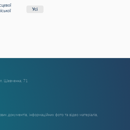
сцевої
Усі
іської
ул. Шевченка, 71
вих документів, інформаційних фото та відео матеріалів,