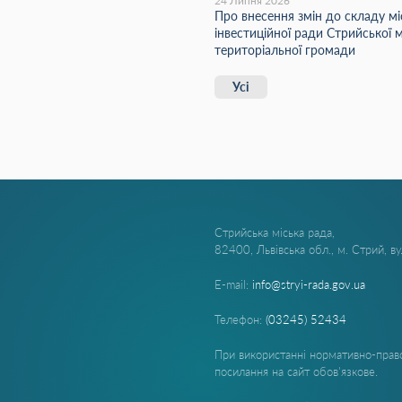
24 Липня 2026
Про внесення змін до складу мі
інвестиційної ради Стрийської м
територіальної громади
Усі
Стрийська міська рада,
82400, Львівська обл., м. Стрий, в
E-mail:
info@stryi-rada.gov.ua
Телефон:
(03245) 52434
При використанні нормативно-право
посилання на сайт обов'язкове.