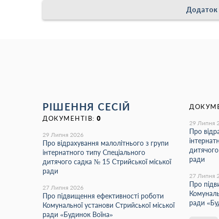
Додаток 
РІШЕННЯ СЕСІЙ
ДОКУМЕ
ДОКУМЕНТІВ:
0
29 Липня 
Про відр
29 Липня 2026
інтернат
Про відрахування малолітнього з групи
дитячого
інтернатного типу Спеціального
ради
дитячого садка № 15 Стрийської міської
ради
27 Липня 
Про підв
27 Липня 2026
Комуналь
Про підвищення ефективності роботи
ради «Бу
Комунальної установи Стрийської міської
ради «Будинок Воїна»