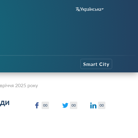
Українська
Smart City
вріччя 2025 року
ади
00
00
00