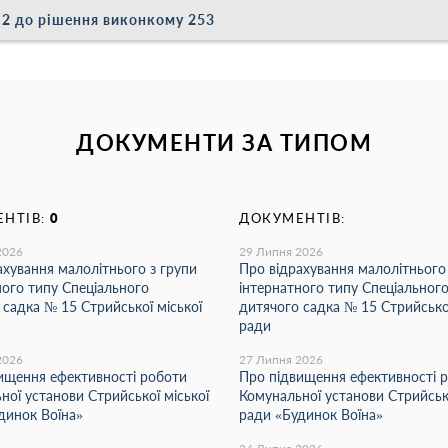
2 до рішення виконкому 253
ДОКУМЕНТИ ЗА ТИПОМ
НТІВ:
0
ДОКУМЕНТІВ:
2026
29 Липня 2026
ахування малолітнього з групи
Про відрахування малолітнього
ного типу Спеціального
інтернатного типу Спеціальног
 садка № 15 Стрийської міської
дитячого садка № 15 Стрийської
ради
2026
27 Липня 2026
ищення ефективності роботи
Про підвищення ефективності 
ної установи Стрийської міської
Комунальної установи Стрийсько
динок Воїна»
ради «Будинок Воїна»