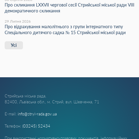
Про скликання LХХVІІ чергової сесії Стрийської міської ради VIII
демократичного скликання
29 Липня 2026
Про відрахування малолітнього з групи інтернатного типу
Спеціального дитячого садка № 15 Стрийської міської ради
Усі
Стрийська міська рада,
82400, Львівська обл., м. Стрий, вул. Шевченка, 71
E-mail:
info@stryi-rada.gov.ua
Телефон:
(03245) 52434
При використанні нормативно-правових документів, інформаційних