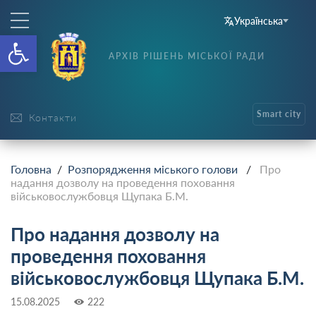
Українська
Відкрити Панель інструменті
АРХІВ РІШЕНЬ МІСЬКОЇ РАДИ
Smart city
Контакти
Головна
/
Розпорядження міського голови
/
Про
надання дозволу на проведення поховання
військовослужбовця Щупака Б.М.
Про надання дозволу на
проведення поховання
військовослужбовця Щупака Б.М.
15.08.2025
222