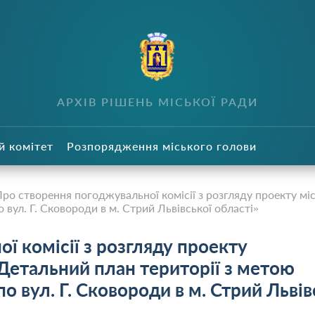
в
АРХІВ РІШЕНЬ МІСЬКОЇ РАДИ
й комітет
Розпорядження міського голови
ро створення погоджувальної комісії з розгляду проекту мі
 вул. Г. Сковороди в м. Стрий Львівської області»
ї комісії з розгляду проекту
«Детальний план території з метою
о вул. Г. Сковороди в м. Стрий Львів