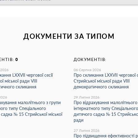
ДОКУМЕНТИ ЗА ТИПОМ
НТІВ:
0
ДОКУМЕНТІВ:
 2026
06 Серпня 2026
ання LХХVІІ чергової сесії
Про скликання LХХVІІ чергової с
ї міської ради VIII
Стрийської міської ради VIII
ичного скликання
демократичного скликання
2026
29 Липня 2026
ахування малолітнього з групи
Про відрахування малолітнього
ного типу Спеціального
інтернатного типу Спеціальног
 садка № 15 Стрийської міської
дитячого садка № 15 Стрийської
ради
27 Липня 2026
Про підвищення ефективності 