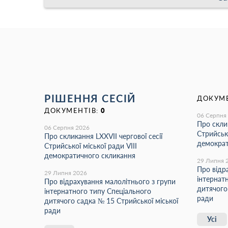
РІШЕННЯ СЕСІЙ
ДОКУМЕ
ДОКУМЕНТІВ:
0
06 Серпня
Про склик
06 Серпня 2026
Стрийсько
Про скликання LХХVІІ чергової сесії
демократ
Стрийської міської ради VIII
демократичного скликання
29 Липня 
Про відр
29 Липня 2026
інтернат
Про відрахування малолітнього з групи
дитячого
інтернатного типу Спеціального
ради
дитячого садка № 15 Стрийської міської
ради
Усі