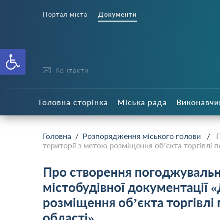
Портал міста
Документи
Відкрити Панель інструменті
Контакти
Головна сторінка
Міська рада
Виконавчи
Головна
/
Розпорядження міського голови
/
П
території з метою розміщення об’єкта торгівлі по
Про створення погоджувально
містобудівної документації 
розміщення об’єкта торгівлі п
області»