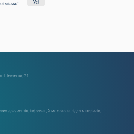
Усі
ї міської
ул. Шевченка, 71
вих документів, інформаційних фото та відео матеріалів,