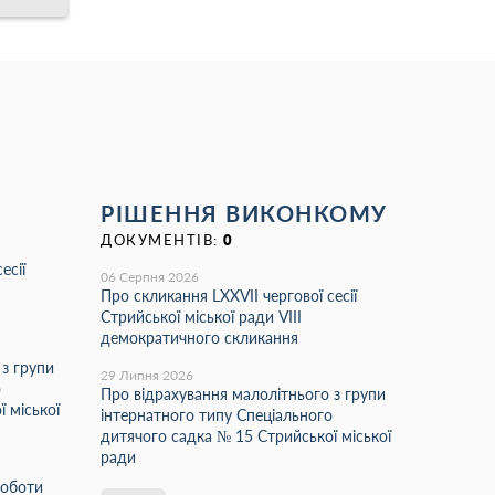
РІШЕННЯ ВИКОНКОМУ
ДОКУМЕНТІВ:
0
есії
06 Серпня 2026
Про скликання LХХVІІ чергової сесії
Стрийської міської ради VIII
демократичного скликання
 з групи
29 Липня 2026
о
Про відрахування малолітнього з групи
 міської
інтернатного типу Спеціального
дитячого садка № 15 Стрийської міської
ради
роботи