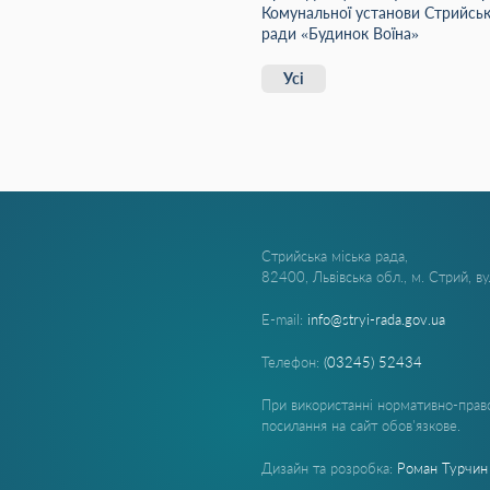
Комунальної установи Стрийсько
ради «Будинок Воїна»
Усі
Стрийська міська рада,
82400, Львівська обл., м. Стрий, в
E-mail:
info@stryi-rada.gov.ua
Телефон:
(03245) 52434
При використанні нормативно-право
посилання на сайт обов'язкове.
Дизайн та розробка:
Роман Турчин