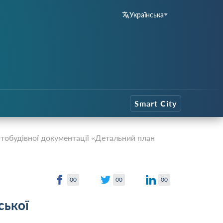
Українська
Smart City
стобудівної документації «Детальний план
00
00
00
ської