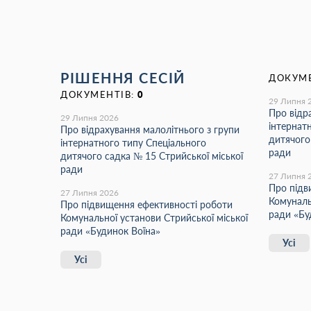
РІШЕННЯ СЕСІЙ
ДОКУМЕ
ДОКУМЕНТІВ:
0
29 Липня 
Про відр
29 Липня 2026
інтернат
Про відрахування малолітнього з групи
дитячого
інтернатного типу Спеціального
ради
дитячого садка № 15 Стрийської міської
ради
27 Липня 
Про підв
27 Липня 2026
Комуналь
Про підвищення ефективності роботи
ради «Бу
Комунальної установи Стрийської міської
ради «Будинок Воїна»
Усі
Усі