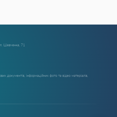
ул. Шевченка, 71
вих документів, інформаційних фото та відео матеріалів,