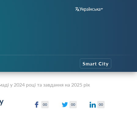
Українська
Smart City
аді у 2024 році та завдання на 2025 рік
у
00
00
00