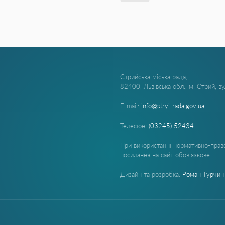
Стрийська міська рада,
82400, Львівська обл., м. Стрий, в
E-mail:
info@stryi-rada.gov.ua
Телефон:
(03245) 52434
При використанні нормативно-право
посилання на сайт обов'язкове.
Дизайн та розробка:
Роман Турчин