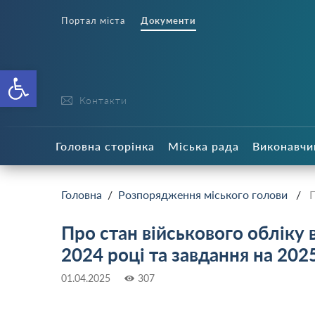
Портал міста
Документи
Відкрити Панель інструменті
Контакти
Головна сторінка
Міська рада
Виконавчи
Головна
/
Розпорядження міського голови
/
П
Про стан військового обліку 
2024 році та завдання на 2025
01.04.2025
307