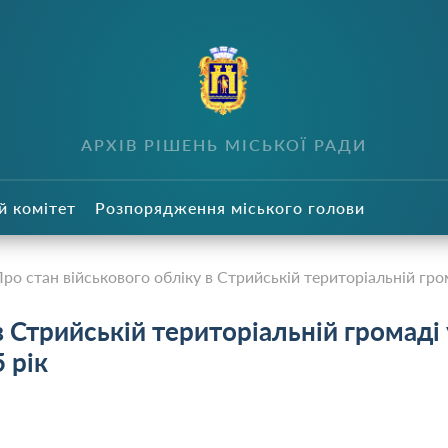
в
АРХІВ РІШЕНЬ МІСЬКОЇ РАДИ
й комітет
Розпорядження міського голови
ро стан військового обліку в Стрийській територіальній гром
в Стрийській територіальній громаді 
 рік