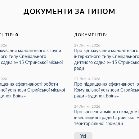
ДОКУМЕНТИ ЗА ТИПОМ
НТІВ:
0
ДОКУМЕНТІВ:
2026
29 Липня 2026
ахування малолітнього з групи
Про відрахування малолітнього
ного типу Спеціального
інтернатного типу Спеціальног
 садка № 15 Стрийської міської
дитячого садка № 15 Стрийської
ради
2026
27 Липня 2026
ищення ефективності роботи
Про підвищення ефективності 
ної установи Стрийської міської
Комунальної установи Стрийсько
динок Воїна»
ради «Будинок Воїна»
24 Липня 2026
Про внесення змін до складу мі
інвестиційної ради Стрийської м
територіальної громади
Усі