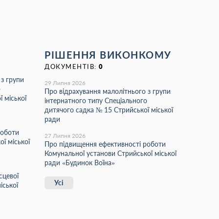
РІШЕННЯ ВИКОНКОМУ
ДОКУМЕНТІВ:
0
 з групи
29 Липня 2026
о
Про відрахування малолітнього з групи
 міської
інтернатного типу Спеціального
дитячого садка № 15 Стрийської міської
ради
роботи
27 Липня 2026
ї міської
Про підвищення ефективності роботи
Комунальної установи Стрийської міської
ради «Будинок Воїна»
сцевої
Усі
іської