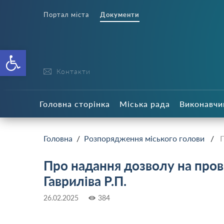
Портал міста
Документи
Відкрити Панель інструменті
Контакти
Головна сторінка
Міська рада
Виконавчи
Головна
/
Розпорядження міського голови
/
П
Про надання дозволу на про
Гавриліва Р.П.
26.02.2025
384