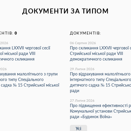
ДОКУМЕНТИ ЗА ТИПОМ
НТІВ:
0
ДОКУМЕНТІВ:
 2026
06 Серпня 2026
ання LХХVІІ чергової сесії
Про скликання LХХVІІ чергової с
ї міської ради VIII
Стрийської міської ради VIII
ичного скликання
демократичного скликання
2026
29 Липня 2026
ахування малолітнього з групи
Про відрахування малолітнього
ного типу Спеціального
інтернатного типу Спеціальног
 садка № 15 Стрийської міської
дитячого садка № 15 Стрийської
ради
27 Липня 2026
Про підвищення ефективності 
Комунальної установи Стрийсько
ради «Будинок Воїна»
Усі