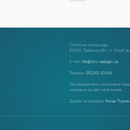
Стрийська міська рада,
82400, Львівська обл., м. Стрий, в
E-mail:
info@stryi-rada.gov.ua
Телефон:
(03245) 52434
При використанні нормативно-право
посилання на сайт обов'язкове.
Дизайн та розробка:
Роман Турчин