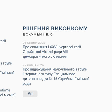
РІШЕННЯ ВИКОНКОМУ
ДОКУМЕНТІВ:
0
есії
06 Серпня 2026
Про скликання LХХVІІ чергової сесії
Стрийської міської ради VIII
демократичного скликання
 з групи
29 Липня 2026
о
Про відрахування малолітнього з групи
 міської
інтернатного типу Спеціального
дитячого садка № 15 Стрийської міської
ради
роботи
Усі
ї міської