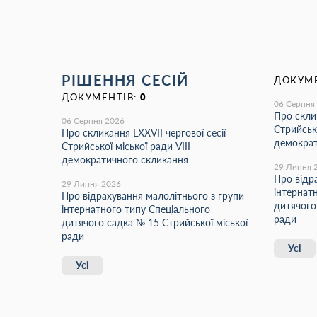
РІШЕННЯ СЕСІЙ
ДОКУМЕ
ДОКУМЕНТІВ:
0
06 Серпня
Про склик
06 Серпня 2026
Стрийсько
Про скликання LХХVІІ чергової сесії
демократ
Стрийської міської ради VIII
демократичного скликання
29 Липня 
Про відр
29 Липня 2026
інтернат
Про відрахування малолітнього з групи
дитячого
інтернатного типу Спеціального
ради
дитячого садка № 15 Стрийської міської
ради
Усі
Усі