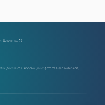
ул. Шевченка, 71
вих документів, інформаційних фото та відео матеріалів,