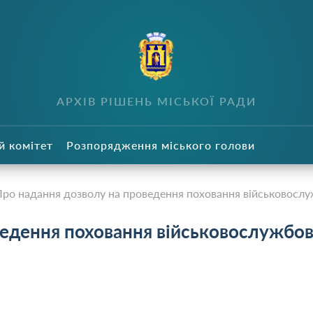
в
АРХІВ РІШЕНЬ МІСЬКОЇ РАДИ
й комітет
Розпорядження міського голови
ро надання дозволу на проведення поховання військовослуж
ведення поховання військовослужбо