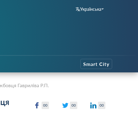
Українська
Smart City
бовця Гавриліва Р.П.
вця
00
00
00