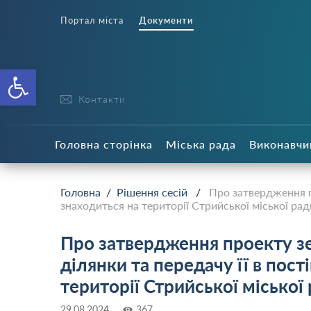
Портал міста
Документи
Відкрити Панель інструменті
Контакти
Головна сторінка
Міська рада
Виконавчи
Головна
/
Рішення сесій
/
Про затвердження п
знаходиться на території Стрийської міської рад
Про затвердження проекту з
ділянки та передачу її в пост
території Стрийської міської
29.08.2024
367