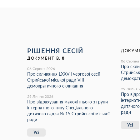
РІШЕННЯ СЕСІЙ
ДОКУМЕ
ДОКУМЕНТІВ:
0
06 Серпня
Про склик
06 Серпня 2026
Стрийсько
Про скликання LХХVІІ чергової сесії
демократ
Стрийської міської ради VIII
демократичного скликання
29 Липня 
Про відр
29 Липня 2026
інтернат
Про відрахування малолітнього з групи
дитячого
інтернатного типу Спеціального
ради
дитячого садка № 15 Стрийської міської
ради
Усі
Усі