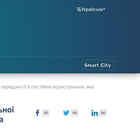
Українська
Smart City
ередачу її в постійне користування, яка
ьної
00
00
00
а