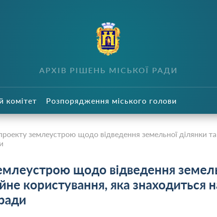
в
АРХІВ РІШЕНЬ МІСЬКОЇ РАДИ
й комітет
Розпорядження міського голови
роекту землеустрою щодо відведення земельної ділянки та п
и
емлеустрою щодо відведення земел
ійне користування, яка знаходиться н
 ради