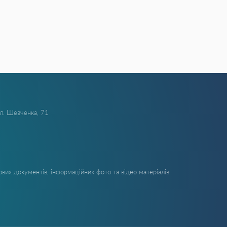
ул. Шевченка, 71
вих документів, інформаційних фото та відео матеріалів,