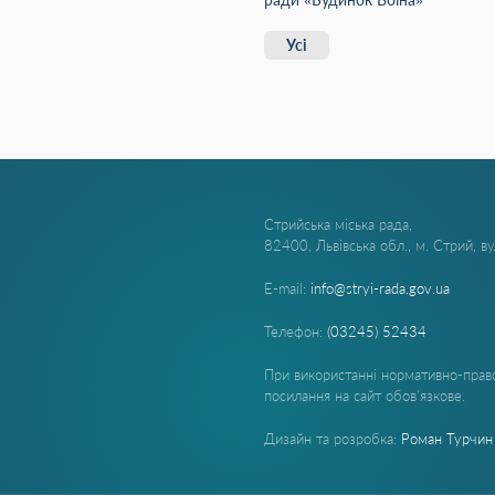
Усі
Стрийська міська рада,
82400, Львівська обл., м. Стрий, в
E-mail:
info@stryi-rada.gov.ua
Телефон:
(03245) 52434
При використанні нормативно-право
посилання на сайт обов'язкове.
Дизайн та розробка:
Роман Турчин