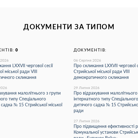
ДОКУМЕНТИ ЗА ТИПОМ
НТІВ:
0
ДОКУМЕНТІВ:
 2026
06 Серпня 2026
ання LХХVІІ чергової сесії
Про скликання LХХVІІ чергової с
ї міської ради VIII
Стрийської міської ради VIII
ичного скликання
демократичного скликання
2026
29 Липня 2026
ахування малолітнього з групи
Про відрахування малолітнього
ного типу Спеціального
інтернатного типу Спеціальног
 садка № 15 Стрийської міської
дитячого садка № 15 Стрийської
ради
27 Липня 2026
Про підвищення ефективності 
Комунальної установи Стрийсько
ради «Будинок Воїна»