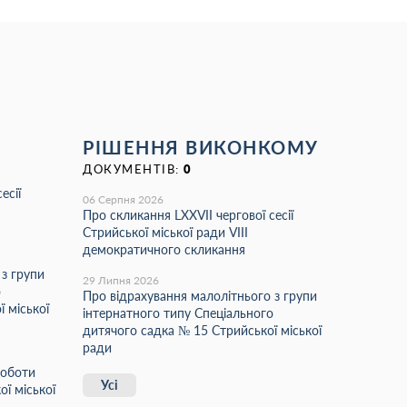
РІШЕННЯ ВИКОНКОМУ
ДОКУМЕНТІВ:
0
есії
06 Серпня 2026
Про скликання LХХVІІ чергової сесії
Стрийської міської ради VIII
демократичного скликання
 з групи
29 Липня 2026
о
Про відрахування малолітнього з групи
 міської
інтернатного типу Спеціального
дитячого садка № 15 Стрийської міської
ради
роботи
Усі
ї міської