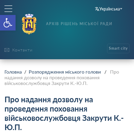
Українська
Відкрити Панель інструменті
АРХІВ РІШЕНЬ МІСЬКОЇ РАДИ
Smart city
Контакти
Головна
/
Розпорядження міського голови
/
Про
надання дозволу на проведення поховання
військовослужбовця Закрути К.-Ю.П.
Про надання дозволу на
проведення поховання
військовослужбовця Закрути К.-
Ю.П.