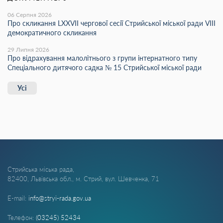
06 Серпня 2026
Про скликання LХХVІІ чергової сесії Стрийської міської ради VIII
демократичного скликання
29 Липня 2026
Про відрахування малолітнього з групи інтернатного типу
Спеціального дитячого садка № 15 Стрийської міської ради
Усі
Стрийська міська рада,
82400, Львівська обл., м. Стрий, вул. Шевченка, 71
E-mail:
info@stryi-rada.gov.ua
Телефон:
(03245) 52434