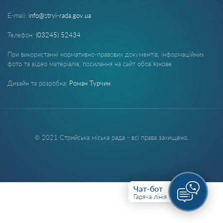
E-mail:
info@stryi-rada.gov.ua
Телефон:
(03245) 52434
При використанні нормативно-правових документів, інформаційних
фото та відео матеріалів, посилання на сайт обов'язкове.
Дизайн та розробка:
Роман Турчин
© 2021 Стрийська міська рада - всі права захищено.
Чат-бот
Гаряча лінія