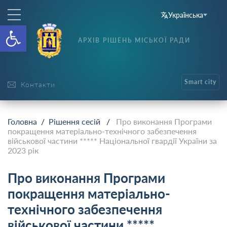
Українська
Відкрити Панель інструменті
АРХІВ РІШЕНЬ МІСЬКОЇ РАДИ
Smart city
Контакти
Головна
/
Рішення сесій
/
Про виконання Програми
покращення матеріально-технічного забезпечення
військової частини ***** Національної гвардії України за
2023 рік
Про виконання Програми
покращення матеріально-
технічного забезпечення
військової частини *****