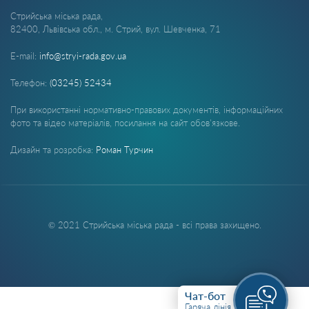
Стрийська міська рада,
82400, Львівська обл., м. Стрий, вул. Шевченка, 71
E-mail:
info@stryi-rada.gov.ua
Телефон:
(03245) 52434
При використанні нормативно-правових документів, інформаційних
фото та відео матеріалів, посилання на сайт обов'язкове.
Дизайн та розробка:
Роман Турчин
© 2021 Стрийська міська рада - всі права захищено.
Чат-бот
Гаряча лінія