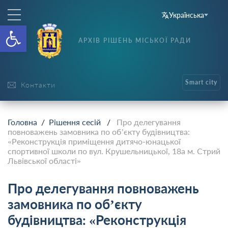
Українська
Відкрити Панель інструменті
АРХІВ РІШЕНЬ МІСЬКОЇ РАДИ
Smart city
Контакти
Головна
/
Рішення сесій
/
Про делегування
повноважень замовника по об’єкту будівництва:
«Реконструкція приміщення дитячо-юнацької
спортивної школи по вул. Крушельницької, 18а м. Стрий
Львівської області»
Про делегування повноважень
замовника по об’єкту
будівництва: «Реконструкція