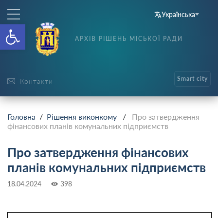
Українська
Відкрити Панель інструменті
АРХІВ РІШЕНЬ МІСЬКОЇ РАДИ
Smart city
Контакти
Головна
/
Рішення виконкому
/
Про затвердження
фінансових планів комунальних підприємств
Про затвердження фінансових
планів комунальних підприємств
18.04.2024
398