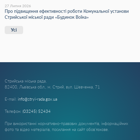
27 Липня 2026
Про підвищення ефективності роботи Комунальної установи
Стрийської міської ради «Будинок Воїна»
Усі
Стрийська міська рада,
82400, Львівська обл., м. Стрий, вул. Шевченка, 71
E-mail:
info@stryi-rada.gov.ua
Телефон:
(03245) 52434
При використанні нормативно-правових документів, інформаційних
фото та відео матеріалів, посилання на сайт обов'язкове.