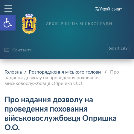
Українська
Відкрити Панель інструменті
АРХІВ РІШЕНЬ МІСЬКОЇ РАДИ
Smart city
Контакти
Головна
/
Розпорядження міського голови
/
Про
надання дозволу на проведення поховання
військовослужбовця Опришка О.О.
Про надання дозволу на
проведення поховання
військовослужбовця Опришка
О.О.