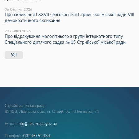
06 Серпня 2026
Про скликання LХХVІІ чергової сесії Стрийської міської ради VIII
демократичного скликання
29 Липня 2026
Про відрахування малолітнього з групи інтернатного типу
Спеціального дитячого садка № 15 Стрийської міської ради
Усі
Стрийська міська рада,
82400, Львівська обл., м. Стрий, вул. Шевченка, 71
E-mail:
info@stryi-rada.gov.ua
Телефон:
(03245) 52434