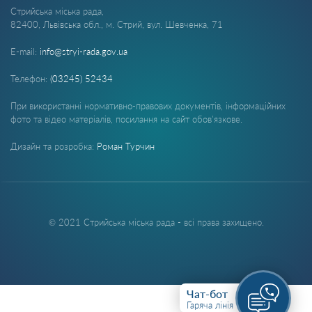
Стрийська міська рада,
82400, Львівська обл., м. Стрий, вул. Шевченка, 71
E-mail:
info@stryi-rada.gov.ua
Телефон:
(03245) 52434
При використанні нормативно-правових документів, інформаційних
фото та відео матеріалів, посилання на сайт обов'язкове.
Дизайн та розробка:
Роман Турчин
© 2021 Стрийська міська рада - всі права захищено.
Чат-бот
Гаряча лінія