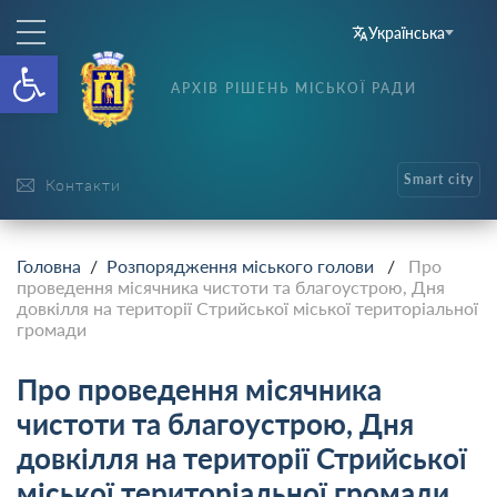
Українська
Відкрити Панель інструменті
АРХІВ РІШЕНЬ МІСЬКОЇ РАДИ
Smart city
Контакти
Головна
/
Розпорядження міського голови
/
Про
проведення місячника чистоти та благоустрою, Дня
довкілля на території Стрийської міської територіальної
громади
Про проведення місячника
чистоти та благоустрою, Дня
довкілля на території Стрийської
міської територіальної громади