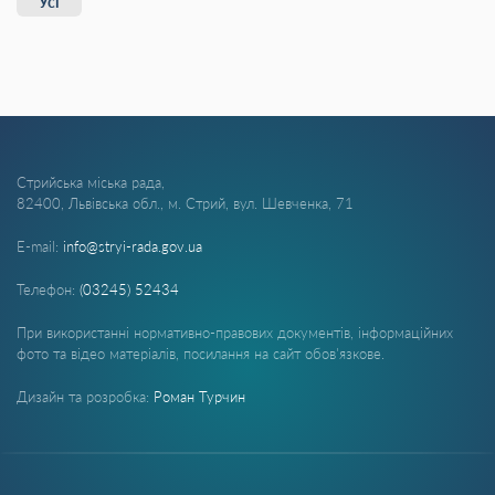
Усі
Стрийська міська рада,
82400, Львівська обл., м. Стрий, вул. Шевченка, 71
E-mail:
info@stryi-rada.gov.ua
Телефон:
(03245) 52434
При використанні нормативно-правових документів, інформаційних
фото та відео матеріалів, посилання на сайт обов'язкове.
Дизайн та розробка:
Роман Турчин