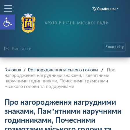
Українська
Відкрити Панель інструменті
АРХІВ РІШЕНЬ МІСЬКОЇ РАДИ
Smart city
Контакти
Головна
/
Розпорядження міського голови
/
Про
нагородження нагрудними знаками, Пам’ятними
наручними годинниками, Почесними грамотами
міського голови та подарунками
Про нагородження нагрудними
знаками, Пам’ятними наручними
годинниками, Почесними
грамотами міського голови та