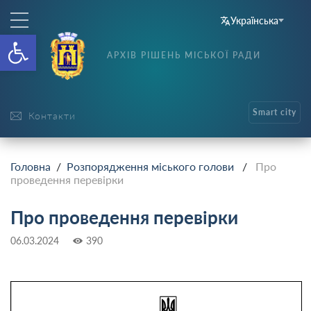
Українська
Відкрити Панель інструменті
АРХІВ РІШЕНЬ МІСЬКОЇ РАДИ
Smart city
Контакти
Головна
/
Розпорядження міського голови
/
Про
проведення перевірки
Про проведення перевірки
06.03.2024
390