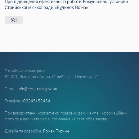
Про підвищення ефективності роботи Комунальної установи
Стрийської міської ради «Будинок Воїна»
Усі
Стрийська міська рада,
82400, Львівська обл., м. Стрий, вул. Шевченка, 71
E-mail:
info@stryi-rada.gov.ua
Телефон:
(03245) 52434
При використанні нормативно-правових документів, інформаційних
фото та відео матеріалів, посилання на сайт обов'язкове.
Дизайн та розробка:
Роман Турчин