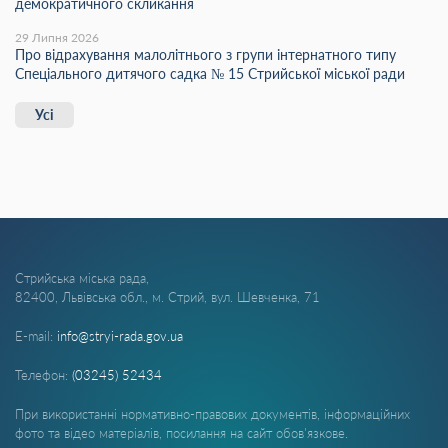
демократичного скликання
29 Липня 2026
Про відрахування малолітнього з групи інтернатного типу
Спеціального дитячого садка № 15 Стрийської міської ради
Усі
Стрийська міська рада,
82400, Львівська обл., м. Стрий, вул. Шевченка, 71
E-mail:
info@stryi-rada.gov.ua
Телефон:
(03245) 52434
При використанні нормативно-правових документів, інформаційних
фото та відео матеріалів, посилання на сайт обов'язкове.