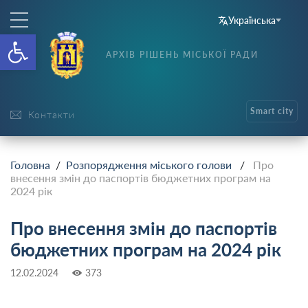
Українська
Відкрити Панель інструменті
АРХІВ РІШЕНЬ МІСЬКОЇ РАДИ
Smart city
Контакти
Головна
/
Розпорядження міського голови
/
Про
внесення змін до паспортів бюджетних програм на
2024 рік
Про внесення змін до паспортів
бюджетних програм на 2024 рік
12.02.2024
373