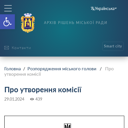
Українська
Відкрити Панель інструменті
АРХІВ РІШЕНЬ МІСЬКОЇ РАДИ
Smart city
Контакти
Головна
/
Розпорядження міського голови
/
Про
утворення комісії
Про утворення комісії
29.01.2024
439