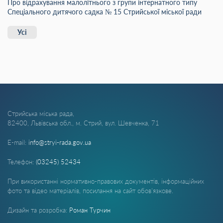
Про відрахування малолітнього з групи інтернатного типу
Спеціального дитячого садка № 15 Стрийської міської ради
Усі
Стрийська міська рада,
82400, Львівська обл., м. Стрий, вул. Шевченка, 71
E-mail:
info@stryi-rada.gov.ua
Телефон:
(03245) 52434
При використанні нормативно-правових документів, інформаційних
фото та відео матеріалів, посилання на сайт обов'язкове.
Дизайн та розробка:
Роман Турчин