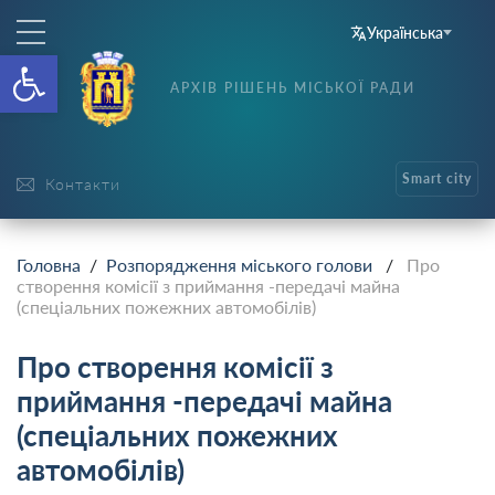
Українська
Відкрити Панель інструменті
АРХІВ РІШЕНЬ МІСЬКОЇ РАДИ
Smart city
Контакти
Головна
/
Розпорядження міського голови
/
Про
створення комісії з приймання -передачі майна
(спеціальних пожежних автомобілів)
Про створення комісії з
приймання -передачі майна
(спеціальних пожежних
автомобілів)