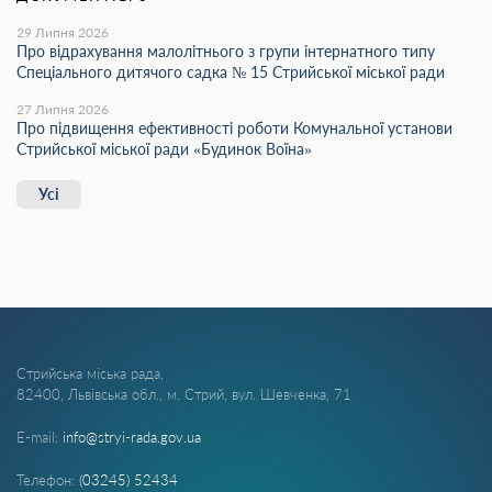
29 Липня 2026
Про відрахування малолітнього з групи інтернатного типу
Спеціального дитячого садка № 15 Стрийської міської ради
27 Липня 2026
Про підвищення ефективності роботи Комунальної установи
Стрийської міської ради «Будинок Воїна»
Усі
Стрийська міська рада,
82400, Львівська обл., м. Стрий, вул. Шевченка, 71
E-mail:
info@stryi-rada.gov.ua
Телефон:
(03245) 52434