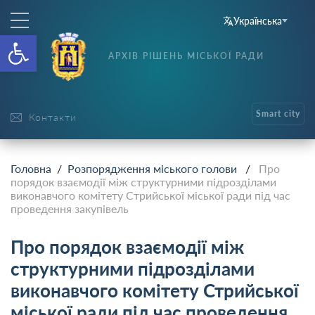
Українська
Відкрити Панель інструменті
АРХІВ РІШЕНЬ МІСЬКОЇ РАДИ
Smart city
Контакти
Головна
/
Розпорядження міського голови
/
Про
порядок взаємодії між структурними підрозділами
виконавчого комітету Стрийської міської ради під час
проведення закупівель
Про порядок взаємодії між
структурними підрозділами
виконавчого комітету Стрийської
міської ради під час проведення