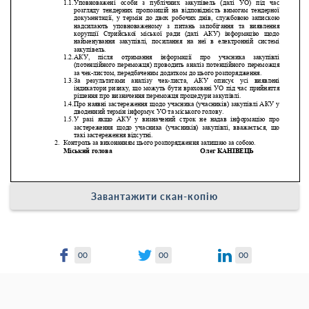
Завантажити скан-копію
00
00
00