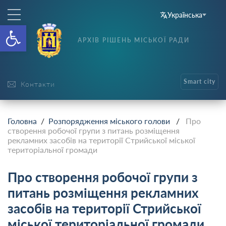
Українська
Відкрити Панель інструменті
АРХІВ РІШЕНЬ МІСЬКОЇ РАДИ
Smart city
Контакти
Головна
/
Розпорядження міського голови
/
Про
створення робочої групи з питань розміщення
рекламних засобів на території Стрийської міської
територіальної громади
Про створення робочої групи з
питань розміщення рекламних
засобів на території Стрийської
міської територіальної громади