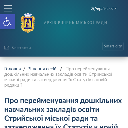
Українська
Відкрити Панель інструменті
АРХІВ РІШЕНЬ МІСЬКОЇ РАДИ
Smart city
Контакти
Головна
/
Рішення сесій
/
Про перейменування
дошкільних навчальних закладів освіти Стрийської
міської ради та затвердження їх Статутів в новій
редакції
Про перейменування дошкільних
навчальних закладів освіти
Стрийської міської ради та
затвердження їх Статутів в новій