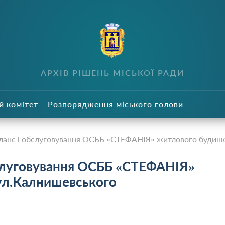
в
АРХІВ РІШЕНЬ МІСЬКОЇ РАДИ
й комітет
Розпорядження міського голови
аланс і обслуговування ОСББ «СТЕФАНІЯ» житлового будин
бслуговування ОСББ «СТЕФАНІЯ»
ул.Калнишевського