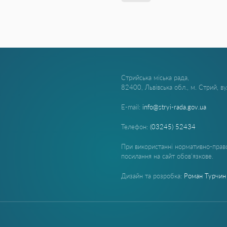
Стрийська міська рада,
82400, Львівська обл., м. Стрий, в
E-mail:
info@stryi-rada.gov.ua
Телефон:
(03245) 52434
При використанні нормативно-право
посилання на сайт обов'язкове.
Дизайн та розробка:
Роман Турчин