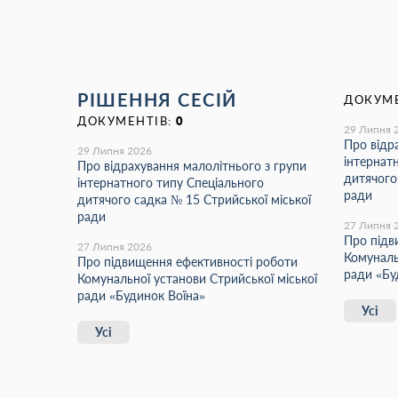
РІШЕННЯ СЕСІЙ
ДОКУМЕ
ДОКУМЕНТІВ:
0
29 Липня 
Про відр
29 Липня 2026
інтернат
Про відрахування малолітнього з групи
дитячого
інтернатного типу Спеціального
ради
дитячого садка № 15 Стрийської міської
ради
27 Липня 
Про підв
27 Липня 2026
Комуналь
Про підвищення ефективності роботи
ради «Бу
Комунальної установи Стрийської міської
ради «Будинок Воїна»
Усі
Усі