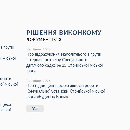
РІШЕННЯ ВИКОНКОМУ
ДОКУМЕНТІВ:
0
 з групи
29 Липня 2026
о
Про відрахування малолітнього з групи
 міської
інтернатного типу Спеціального
дитячого садка № 15 Стрийської міської
ради
роботи
27 Липня 2026
ї міської
Про підвищення ефективності роботи
Комунальної установи Стрийської міської
ради «Будинок Воїна»
сцевої
Усі
іської