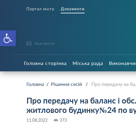
Портал міста
Документи
Відкрити Панель інструменті
Контакти
Головна сторінка
Міська рада
Виконавчи
Головна
/
Рішення сесій
/
Про передачу на б
Про передачу на баланс і о
житлового будинку№24 по в
11.08.2022
373