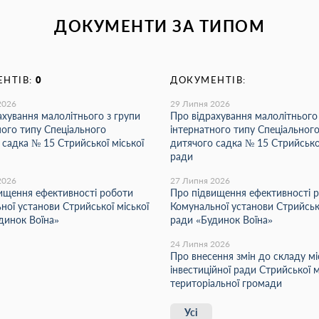
ДОКУМЕНТИ ЗА ТИПОМ
НТІВ:
0
ДОКУМЕНТІВ:
2026
29 Липня 2026
ахування малолітнього з групи
Про відрахування малолітнього
ного типу Спеціального
інтернатного типу Спеціальног
 садка № 15 Стрийської міської
дитячого садка № 15 Стрийської
ради
2026
27 Липня 2026
ищення ефективності роботи
Про підвищення ефективності 
ної установи Стрийської міської
Комунальної установи Стрийсько
динок Воїна»
ради «Будинок Воїна»
24 Липня 2026
Про внесення змін до складу мі
інвестиційної ради Стрийської м
територіальної громади
Усі