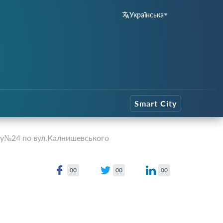
Українська
Smart City
ку№24 по вул.Калнишевського
00
00
00