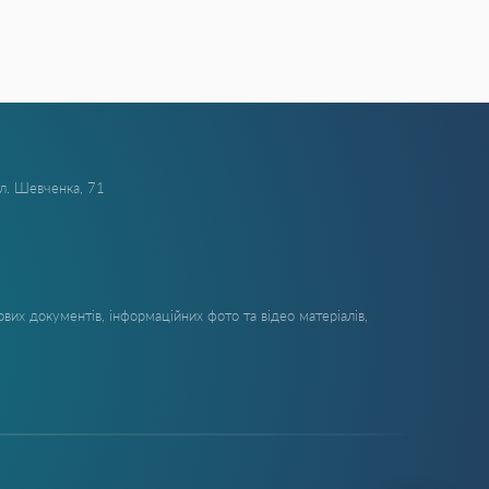
ул. Шевченка, 71
вих документів, інформаційних фото та відео матеріалів,