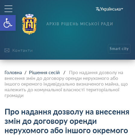
Українська
Відкрити Панель інструменті
АРХІВ РІШЕНЬ МІСЬКОЇ РАДИ
Smart city
Контакти
Головна
/
Рішення сесій
/
Про надання дозволу на
внесення змін до договору оренди нерухомого або
іншого окремого індивідуально визначеного майна, що
належить до комунальної власності територіальної
громади
Про надання дозволу на внесення
змін до договору оренди
нерухомого або іншого окремого