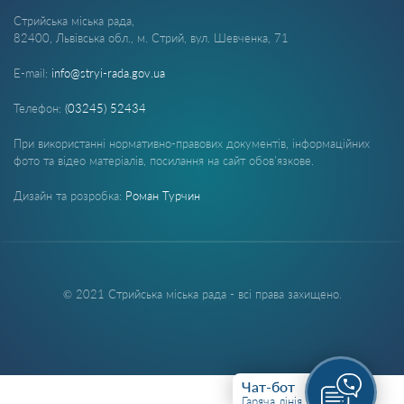
Стрийська міська рада,
82400, Львівська обл., м. Стрий, вул. Шевченка, 71
E-mail:
info@stryi-rada.gov.ua
Телефон:
(03245) 52434
При використанні нормативно-правових документів, інформаційних
фото та відео матеріалів, посилання на сайт обов'язкове.
Дизайн та розробка:
Роман Турчин
© 2021 Стрийська міська рада - всі права захищено.
Чат-бот
Гаряча лінія