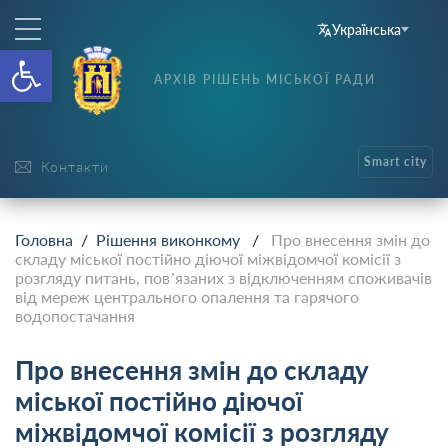
Українська
Відкрити Панель інструменті
АРХІВ РІШЕНЬ МІСЬКОЇ РАДИ
Smart city
Контакти
Головна
/
Рішення виконкому
/
Про внесення змін до
складу міської постійно діючої міжвідомчої комісії з
розгляду питань, пов’язаних з відключенням споживачів
від мереж центрального опалення та гарячого
водопостачання
Про внесення змін до складу
міської постійно діючої
міжвідомчої комісії з розгляду