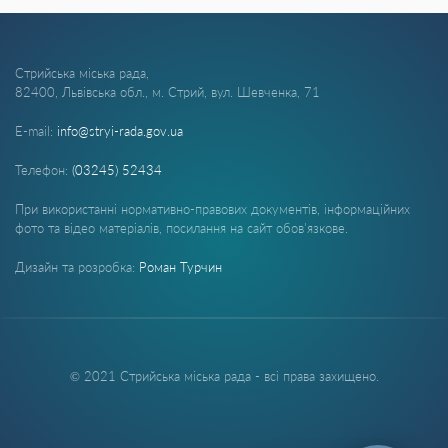
Стрийська міська рада,
82400, Львівська обл., м. Стрий, вул. Шевченка, 71
E-mail:
info@stryi-rada.gov.ua
Телефон:
(03245) 52434
При використанні нормативно-правових документів, інформаційних
фото та відео матеріалів, посилання на сайт обов'язкове.
Дизайн та розробка:
Роман Турчин
© 2021 Стрийська міська рада - всі права захищено.