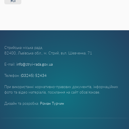
Усі
Стрийська міська рада,
82400, Львівська обл., м. Стрий, вул. Шевченка, 71
E-mail:
info@stryi-rada.gov.ua
Телефон:
(03245) 52434
При використанні нормативно-правових документів, інформаційних
фото та відео матеріалів, посилання на сайт обов'язкове.
Дизайн та розробка:
Роман Турчин