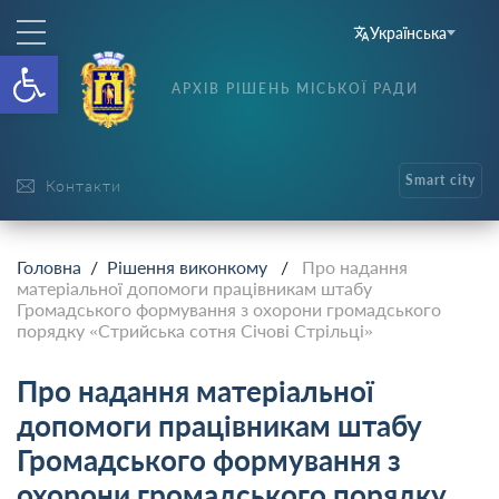
Українська
Відкрити Панель інструменті
АРХІВ РІШЕНЬ МІСЬКОЇ РАДИ
Smart city
Контакти
Головна
/
Рішення виконкому
/
Про надання
матеріальної допомоги працівникам штабу
Громадського формування з охорони громадського
порядку «Стрийська сотня Січові Стрільці»
Про надання матеріальної
допомоги працівникам штабу
Громадського формування з
охорони громадського порядку